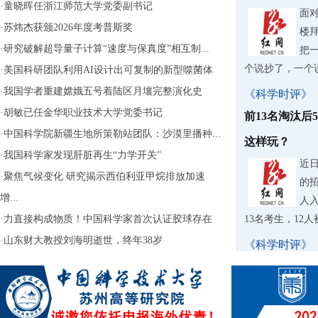
·
童晓晖任浙江师范大学党委副书记
面
·
苏炜杰获颁2026年度考普斯奖
楼
·
研究破解超导量子计算“速度与保真度”相互制...
把
个说抄了，一个
·
美国科研团队利用AI设计出可复制的新型噬菌体
·
我国学者重建嫦娥五号着陆区月壤完整演化史
《科学时评》
·
胡敏已任金华职业技术大学党委书记
前13名淘汰后
·
中国科学院新疆生地所策勒站团队：沙漠里播种...
这样玩？
·
我国科学家发现肝脏再生“力学开关”
近
·
聚焦气候变化 研究揭示西伯利亚甲烷排放加速
的
增...
人入
·
力直接构成物质！中国科学家首次认证胶球存在
13名考生，12
·
山东财大教授刘海明逝世，终年38岁
《科学时评》
苏泊尔AI擦
据
牌