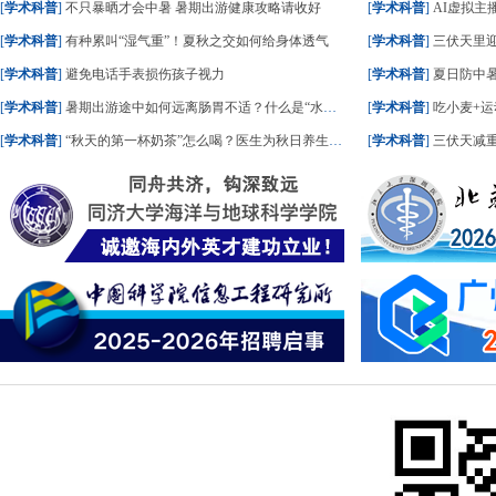
[
学术科普
]
不只暴晒才会中暑 暑期出游健康攻略请收好
[
学术科普
]
AI虚拟主播
[
学术科普
]
有种累叫“湿气重”！夏秋之交如何给身体透气
[
学术科普
]
三伏天里
[
学术科普
]
避免电话手表损伤孩子视力
[
学术科普
]
夏日防中暑
[
学术科普
]
暑期出游途中如何远离肠胃不适？什么是“水土不服”？一文了解
[
学术科普
]
吃小麦+运
[
学术科普
]
“秋天的第一杯奶茶”怎么喝？医生为秋日养生饮食划重点
[
学术科普
]
三伏天减重