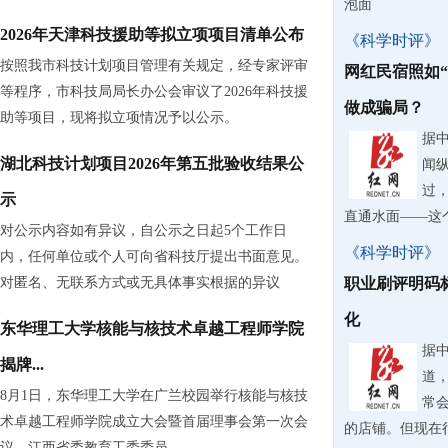
泡面
2026年天津科技援助等拟立项项目清单公布
《科学时评》
按照我市科技计划项目管理有关规定，经专家评审
网红民宿照如
等程序，市科技局局长办公会审议了2026年科技援
做成骗局？
助等项目，现将拟立项情况予以公示。
据
湖北科技计划项目2026年第五批验收结果公
闻
过
示
直通水面——这
对公示内容如有异议，自公示之日起5个工作日
《科学时评》
内，任何单位或个人可向省科技厅提出书面意见。
对匿名、无联系方式或无具体事实根据的异议
职业刷评明码
化
东华理工大学核能与核技术卓越工程师学院
据
揭牌...
道
8月1日，东华理工大学在广兰校园举行核能与核技
常
术卓越工程师学院成立大会暨首届理事会第一次会
的店铺。但现在
议。江西省委教育工委委员