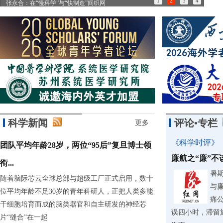
1
2
3
4
张永合：在“慢科学”与“快制造”间织网
85
科学新闻
评论•专栏
更多
《科学时评》
团队平均年龄28岁，两位“95后”复旦博士领
廉航之“廉”
衔...
暑
随着脑际芯云全球总部与超级工厂正式启用，数十
与
位平均年龄不足30岁的青年科研人，正把人类多能
痛
干细胞培育而成的脑类器官和自主研发的神经芯
误四小时，滞留
片“缝合”在一起