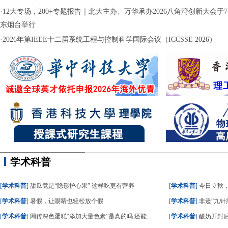
·
12大专场，200+专题报告｜北大主办、万华承办2026八角湾创新大会于7月
东烟台举行
·
2026年第IEEE十二届系统工程与控制科学国际会议（ICCSSE 2026）
学术科普
[
学术科普
]
甜瓜竟是“隐形护心果” 这样吃更有营养
[
学术科普
]
今日立秋
[
学术科普
]
暑假，让眼睛也轻松放个假
[
学术科普
]
非遗“九针疗
[
学术科普
]
网传深色蛋糕“添加大量色素”是真的吗 还能不能吃？
[
学术科普
]
酸奶开封后