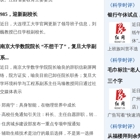
《科学时评》
985，迎新副校长
银行午休试点
近日，大连理工大学官网更新了领导班子信息，刘
近
巍教授已任学校副校长。
纸
休
南京大学数院院长 “不想干了”，复旦大学副
上班族叫苦不迭
系...
《科学时评》
近日，南京大学数学学院院长喻良的辞职信刷屏网
毛巾标注“老
络，院方证实，喻良目前已卸任院长职务；复旦大
三个字
学环境科学与工程系副系主任马臻教授同日通过社
近
交媒体表示
广
·
郑南宁：具身智能，在物理世界中成长
店
·
高校任免通知引关注：科长、主任自愿辞职，转...
广告写着“快速
·
住房城乡建设部发布一重点专项申报通知
《科学时评》
·
辅助生殖技术是治疗的最后选择，不是第一选择
从福楼拜到余