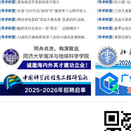
[
学术科普
]
避免电话手表损伤孩子视力
[
学术科普
]
吃小麦+运
[
学术科普
]
非遗“九针疗法”如何“针”服世界？山西中医人这样答
[
学术科普
]
三伏天减重
[
学术科普
]
网传深色蛋糕“添加大量色素”是真的吗 还能不能吃？
[
学术科普
]
高温天易
[
学术科普
]
酸奶开封后冒出一层“黄水”，还能喝吗？
[
学术科普
]
夏季运动后
[
学术科普
]
AI虚拟主播难辨真假？这份AI虚拟直播购物指南请收好
[
学术科普
]
暑期宅家玩