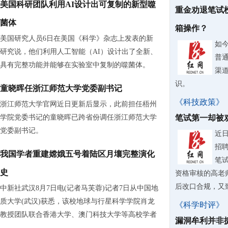
美国科研团队利用AI设计出可复制的新型噬
重金劝退笔试
菌体
箱操作？
美国研究人员6日在美国《科学》杂志上发表的新
如
研究说，他们利用人工智能（AI）设计出了全新、
普
具有完整功能并能够在实验室中复制的噬菌体。
渠
识。
童晓晖任浙江师范大学党委副书记
《科技政策》
浙江师范大学官网近日更新后显示，此前担任梧州
学院党委书记的童晓晖已跨省份调任浙江师范大学
笔试第一却被
党委副书记。
近
招
我国学者重建嫦娥五号着陆区月壤完整演化
笔
史
资格审核的高老
后改口合规，又致
中新社武汉8月7日电(记者马芙蓉)记者7日从中国地
质大学(武汉)获悉，该校地球与行星科学学院肖龙
《科学时评》
教授团队联合香港大学、澳门科技大学等高校学者
漏洞牟利并非