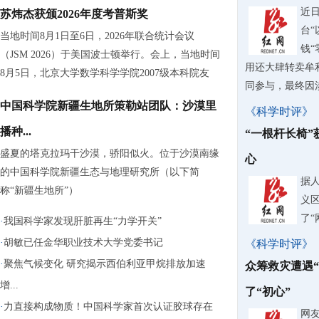
近
苏炜杰获颁2026年度考普斯奖
台“
当地时间8月1日至6日，2026年联合统计会议
钱“
（JSM 2026）于美国波士顿举行。会上，当地时间
用还大肆转卖牟
8月5日，北京大学数学科学学院2007级本科院友
同参与，最终因涉嫌
中国科学院新疆生地所策勒站团队：沙漠里
《科学时评》
播种...
“一根杆长椅”
盛夏的塔克拉玛干沙漠，骄阳似火。位于沙漠南缘
心
的中国科学院新疆生态与地理研究所（以下简
据
称“新疆生地所”）
义
了“
·
我国科学家发现肝脏再生“力学开关”
·
胡敏已任金华职业技术大学党委书记
《科学时评》
·
聚焦气候变化 研究揭示西伯利亚甲烷排放加速
众筹救灾遭遇“
增...
了“初心”
·
力直接构成物质！中国科学家首次认证胶球存在
网友