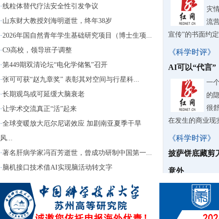
·
线粒体替代疗法安全性引发争议
灾情
·
山东财大教授刘海明逝世，终年38岁
流营
宣传”的书面约
·
2026年国自然青年学生基础研究项目（博士生项...
·
C9高校，领导班子调整
《科学时评》
·
第449期双清论坛“电化学储氢”召开
AI可以“代言
·
张可可获“赵九章奖” 表彰其对空间与行星科...
一
·
长期观鸟或可延缓大脑衰老
的
很
·
让学术交流真正“活”起来
在发生的商业现
·
全球变暖放大厄尔尼诺效应 加剧南亚夏季干旱
《科学时评》
风...
·
著名肝病学家冯百芳逝世，曾成功研制中国第一...
披萨饼底藏剪
·
脑机接口技术借AI实现脑活动转文字
意外
据
40
话