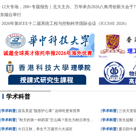
·
12大专场，200+专题报告｜北大主办、万华承办2026八角湾创新大会于7月
东烟台举行
·
2026年第IEEE十二届系统工程与控制科学国际会议（ICCSSE 2026）
学术科普
[
学术科普
]
甜瓜竟是“隐形护心果” 这样吃更有营养
[
学术科普
]
三伏天里
[
学术科普
]
“秋天的第一杯奶茶”怎么喝？医生为秋日养生饮食划重点
[
学术科普
]
医生提醒
[
学术科普
]
今日立秋，养生千万避开六大误区
[
学术科普
]
夏日防中暑