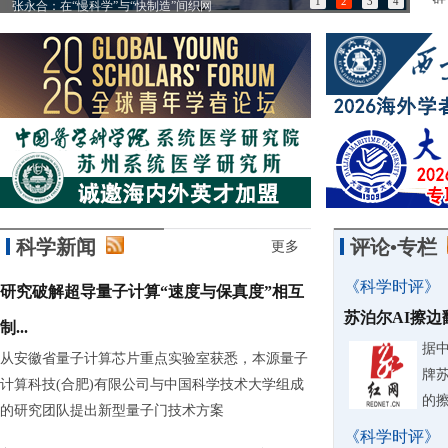
1
2
3
4
张永合：在“慢科学”与“快制造”间织网
85
科学新闻
评论•专栏
更多
《科学时评》
研究破解超导量子计算“速度与保真度”相互
苏泊尔AI擦
制...
据
从安徽省量子计算芯片重点实验室获悉，本源量子
牌
计算科技(合肥)有限公司与中国科学技术大学组成
的
的研究团队提出新型量子门技术方案
《科学时评》