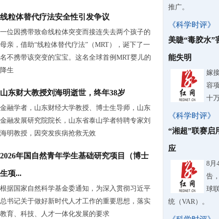
推广。
线粒体替代疗法安全性引发争议
《科学时评》
一位因携带致命线粒体突变而接连失去两个孩子的
美睫“毒胶水
母亲，借助“线粒体替代疗法”（MRT），诞下了一
能失明
名不携带该突变的宝宝。这名全球首例MRT婴儿的
降生
嫁
容
山东财大教授刘海明逝世，终年38岁
十
金融学者，山东财经大学教授、博士生导师，山东
《科学时评》
金融发展研究院院长，山东省泰山学者特聘专家刘
“湘超”联赛启
海明教授，因突发疾病抢救无效
应
2026年国自然青年学生基础研究项目（博士
8
生项...
告，
根据国家自然科学基金委通知，为深入贯彻习近平
球
总书记关于做好新时代人才工作的重要思想，落实
统（VAR）。
教育、科技、人才一体化发展的要求