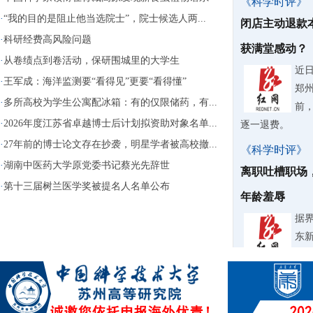
《科学时评》
·
“我的目的是阻止他当选院士”，院士候选人两...
闭店主动退款
·
科研经费高风险问题
获满堂感动？
·
从卷绩点到卷活动，保研围城里的大学生
近
·
王军成：海洋监测要“看得见”更要“看得懂”
郑
·
多所高校为学生公寓配冰箱：有的仅限储药，有...
前
·
2026年度江苏省卓越博士后计划拟资助对象名单...
逐一退费。
·
27年前的博士论文存在抄袭，明星学者被高校撤...
《科学时评》
·
湖南中医药大学原党委书记蔡光先辞世
离职吐槽职场
·
第十三届树兰医学奖被提名人名单公布
年龄羞辱
据
东
纠
《科学时评》
微过重罚要不