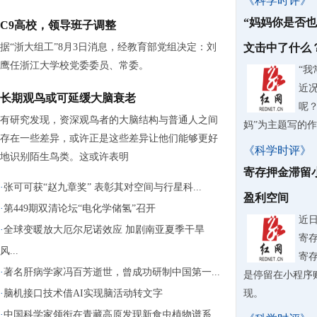
《科学时评》
“妈妈你是否
C9高校，领导班子调整
据“浙大组工”8月3日消息，经教育部党组决定：刘
文击中了什么
鹰任浙江大学校党委委员、常委。
“
近
长期观鸟或可延缓大脑衰老
呢？
有研究发现，资深观鸟者的大脑结构与普通人之间
妈”为主题写的
存在一些差异，或许正是这些差异让他们能够更好
《科学时评》
地识别陌生鸟类。这或许表明
寄存押金滞留
·
张可可获“赵九章奖” 表彰其对空间与行星科...
盈利空间
·
第449期双清论坛“电化学储氢”召开
近
·
全球变暖放大厄尔尼诺效应 加剧南亚夏季干旱
寄
风...
寄
·
著名肝病学家冯百芳逝世，曾成功研制中国第一...
是停留在小程序
·
脑机接口技术借AI实现脑活动转文字
现。
·
中国科学家领衔在青藏高原发现新食虫植物谱系