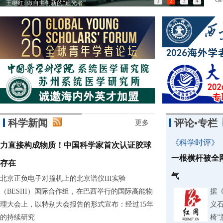
1
2
3
4
王继红: 做自主创新的“追光者”
以匠
科学新闻
评论•专栏
更多
《科学时评》
力直接构成物质！中国科学家首次认证胶球
一根横杆被全
存在
气
北京正负电子对撞机上的北京谱仪III实验
（BESIII）国际合作组，在巴西举行的国际高能物
据
理大会上，以特别大会报告的形式宣布：经过15年
义石
的持续研究
椅