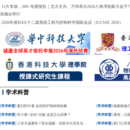
·
12大专场，200+专题报告｜北大主办、万华承办2026八角湾创新大会于7月
东烟台举行
·
2026年第IEEE十二届系统工程与控制科学国际会议（ICCSSE 2026）
学术科普
[
学术科普
]
夏日防中暑 这份防护指南请收藏
[
学术科普
]
杨絮能做
[
学术科普
]
吃小麦+运动=过敏 这是怎么回事？
[
学术科普
]
暑假，让眼
[
学术科普
]
三伏天减重快？医生提醒：别把水分流失当成减脂
[
学术科普
]
家门口享受