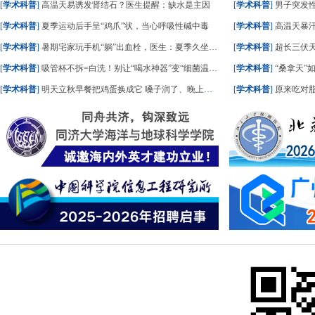
[
学术科普
]
高温天易诱发肾结石？医生提醒：缺水是主因
[
学术科普
]
男子突发
[
学术科普
]
夏季运动后手呈“鸡爪”状，当心呼吸性碱中毒
[
学术科普
]
高温天暴
[
学术科普
]
暑期宅家玩手机“躺”出血栓，医生：夏季久坐风险高
[
学术科普
]
超长三伏天
[
学术科普
]
吸管杯不拆=白洗！别让“喝水神器”变“细菌温床”
[
学术科普
]
“桑拿天”
[
学术科普
]
明天立秋早餐把鸡蛋换成它 嗓子润了、晚上睡踏实了
[
学术科普
]
原来吃对脂肪，血