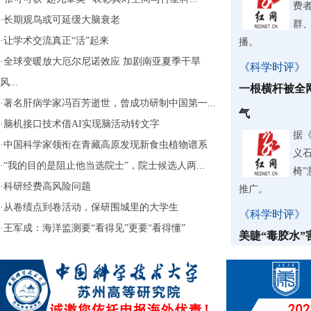
费
·
长期观鸟或可延缓大脑衰老
群
·
让学术交流真正“活”起来
播。
·
全球变暖放大厄尔尼诺效应 加剧南亚夏季干旱
《科学时评》
风...
一根横杆被全
·
著名肝病学家冯百芳逝世，曾成功研制中国第一...
气
·
脑机接口技术借AI实现脑活动转文字
据
·
中国科学家领衔在青藏高原发现新食虫植物谱系
义石
·
“我的目的是阻止他当选院士”，院士候选人两...
椅
·
科研经费高风险问题
推广。
·
从卷绩点到卷活动，保研围城里的大学生
《科学时评》
·
王军成：海洋监测要“看得见”更要“看得懂”
美睫“毒胶水
能失明
嫁
容