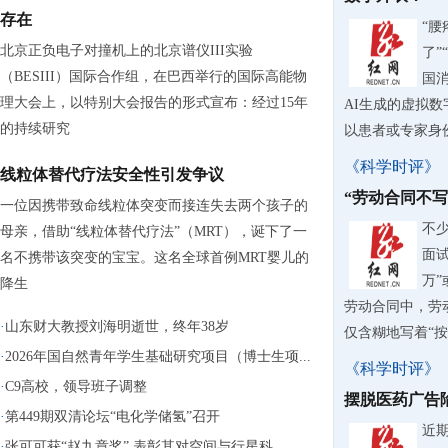
存在
“腰
北京正负电子对撞机上的北京谱仪III实验
了”
（BESIII）国际合作组，在巴西举行的国际高能物
国
理大会上，以特别大会报告的形式宣布：经过15年
AI生成的虚拟
的持续研究
以患者或专家身份.
《科学时评》
线粒体替代疗法安全性引发争议
“劳动合同不
一位因携带致命线粒体突变而接连失去两个孩子的
不
母亲，借助“线粒体替代疗法”（MRT），诞下了一
面试
名不携带该突变的宝宝。这名全球首例MRT婴儿的
万
降生
劳动合同中，劳
·
山东财大教授刘海明逝世，终年38岁
仅含糊地写着“按公
·
2026年国自然青年学生基础研究项目（博士生项...
《科学时评》
·
C9高校，领导班子调整
摆脱医药广告
·
第449期双清论坛“电化学储氢”召开
近
·
张可可获“赵九章奖” 表彰其对空间与行星科...