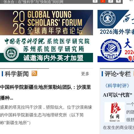
1
2
3
4
张永合：在“慢科学”与“快制造”间织网
85
科学新闻
评论•专栏
更多
《科学时评》
中国科学院新疆生地所策勒站团队：沙漠里
AI可以“代言
播种...
一
盛夏的塔克拉玛干沙漠，骄阳似火。位于沙漠南缘
的
的中国科学院新疆生态与地理研究所（以下简
很
称“新疆生地所”）
在发生的商业现