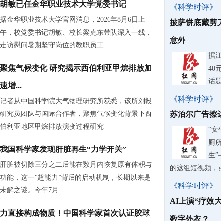
胡敏已任金华职业技术大学党委书记
《科学时评》
据金华职业技术大学官网消息，2026年8月6日上
披萨饼底藏剪
午，校党委书记胡敏、校长梁克东带队深入一线，
意外
走访慰问暑期坚守岗位的教职员工
据
聚焦气候变化 研究揭示西伯利亚甲烷排放加
40
话
速增...
《科学时评》
记者从中国科学院大气物理研究所获悉，该所刘毅
研究员团队与国际合作者，聚焦气候变化背景下西
苏泊尔广告擦边
伯利亚地区甲烷排放演变过程研究
“女
厕
我国科学家发现肝脏再生“力学开关”
生”
肝脏被切除三分之二后能在数月内恢复原有体积与
的这组短视频，
功能，这一“超能力”背后的启动机制，长期以来是
《科学时评》
未解之谜。今年7月
AI上演“疗效
力直接构成物质！中国科学家首次认证胶球
数字外衣？