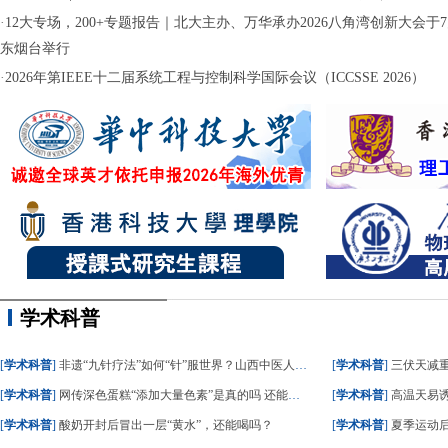
·
12大专场，200+专题报告｜北大主办、万华承办2026八角湾创新大会于7月
东烟台举行
·
2026年第IEEE十二届系统工程与控制科学国际会议（ICCSSE 2026）
学术科普
[
学术科普
]
非遗“九针疗法”如何“针”服世界？山西中医人这样答
[
学术科普
]
三伏天减重
[
学术科普
]
网传深色蛋糕“添加大量色素”是真的吗 还能不能吃？
[
学术科普
]
高温天易
[
学术科普
]
酸奶开封后冒出一层“黄水”，还能喝吗？
[
学术科普
]
夏季运动后