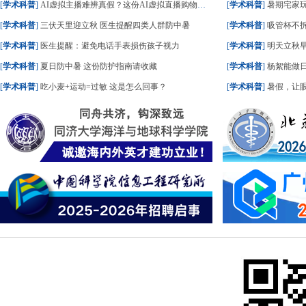
[
学术科普
]
AI虚拟主播难辨真假？这份AI虚拟直播购物指南请收好
[
学术科普
]
暑期宅家玩
[
学术科普
]
三伏天里迎立秋 医生提醒四类人群防中暑
[
学术科普
]
吸管杯不拆
[
学术科普
]
医生提醒：避免电话手表损伤孩子视力
[
学术科普
]
明天立秋早
[
学术科普
]
夏日防中暑 这份防护指南请收藏
[
学术科普
]
杨絮能做
[
学术科普
]
吃小麦+运动=过敏 这是怎么回事？
[
学术科普
]
暑假，让眼