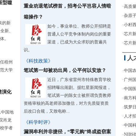
新型噬
重金劝退笔试榜首，招考公平岂容人情暗
·
高质
·
杂原
箱操作？
表的新
·
小籽
如今，事业单位、教师公开招聘是
了全新、
·
芯片
普通人公平竞争体制内岗位的重要
体。
渠道，已成为大众求职的普遍共
·
芯片
识。
人
《科技政策》
任梧州
范大学
笔试第一却被劝出局，公平何以安放？
·
中国农
近日，广东省雷州市特殊教育学校
·
广州
招聘曝出闹剧。据红星新闻报道，
·
中国医
整演化
笔试第一的陈女士被所谓负责教师
·
南方
资格审核的高老师添加微信，对方先质疑资质
·
筑梦日
后改口合规，又致电称...
从中国地
·
人才招
院肖龙
《科学时评》
·
中国科
校学者
漏洞牟利并非捷径，“零元购”终成盗窃案
·
NIB