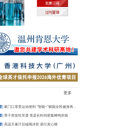
更多
普
]
家门口享受运动便利 “智能+”赋能全民健身再升级
普
]
男子突发性耳聋 竟是长时间密集蝉鸣所致
普
]
高温天暴汗后猛喝冰饮 易引发心梗