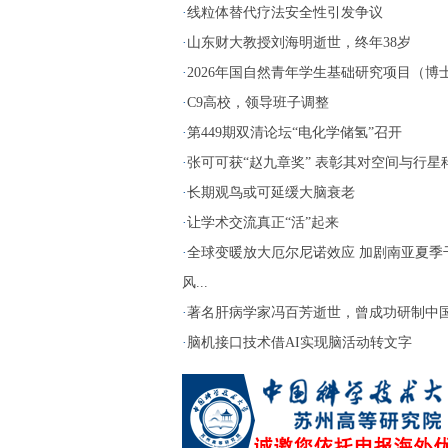
·
线粒体替代疗法安全性引发争议
·
山东财大教授刘海明逝世，终年38岁
·
2026年国自然青年学生基础研究项目（博士生
·
C9高校，领导班子调整
·
第449期双清论坛“电化学储氢”召开
·
张可可获“赵九章奖” 表彰其对空间与行星科.
·
长期观鸟或可延缓大脑衰老
·
让学术交流真正“活”起来
·
全球变暖放大厄尔尼诺效应 加剧南亚夏季
风...
·
著名肝病学家冯百芳逝世，曾成功研制中国第
·
脑机接口技术借AI实现脑活动转文字