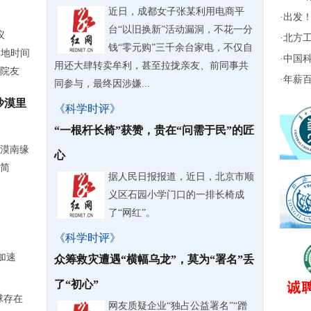
近日，成都女子张某利用电商平
·
出发！
台“以旧换新”活动漏洞，不花一分
议
·
北方工
钱“零元购”三千余台家电，不仅自
当地时间
·
中国科
用还大肆转卖牟利，甚至拉拢亲友、前同事共
科院友
·
年薪百
同参与，最终因涉嫌...
沙漠里
《科学时评》
“一根杆长椅”获赞，贵在“问需于民”的匠
漠南缘
心
简
据人民日报报道，近日，北京市顺
义区石园小学门口的一排长椅成
了“网红”。
《科学时评》
加速
众筹救灾遭遇“横幅乌龙”，莫为“署名”丢
了“初心”
球存在
网友质疑企业“独占公益署名”“蹭