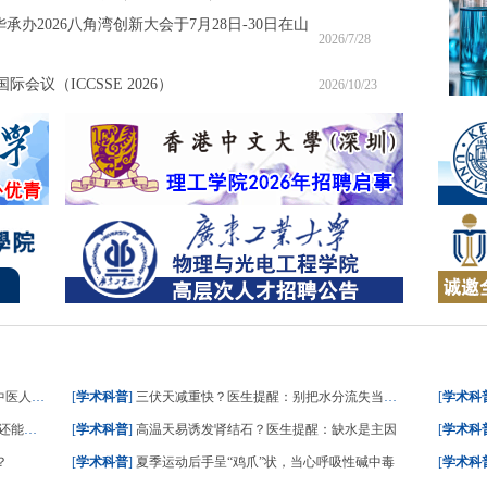
承办2026八角湾创新大会于7月28日-30日在山
2026/7/28
会议（ICCSSE 2026）
2026/10/23
人这样答
[
学术科普
]
三伏天减重快？医生提醒：别把水分流失当成减脂
[
学术科
能吃？
[
学术科普
]
高温天易诱发肾结石？医生提醒：缺水是主因
[
学术科
？
[
学术科普
]
夏季运动后手呈“鸡爪”状，当心呼吸性碱中毒
[
学术科