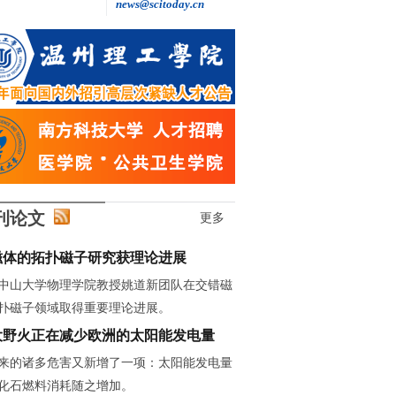
news@scitoday.cn
王继红: 做自主创新的“追光者”
刊论文
更多
磁体的拓扑磁子研究获理论进展
中山大学物理学院教授姚道新团队在交错磁
扑磁子领域取得重要理论进展。
大野火正在减少欧洲的太阳能发电量
来的诸多危害又新增了一项：太阳能发电量
化石燃料消耗随之增加。