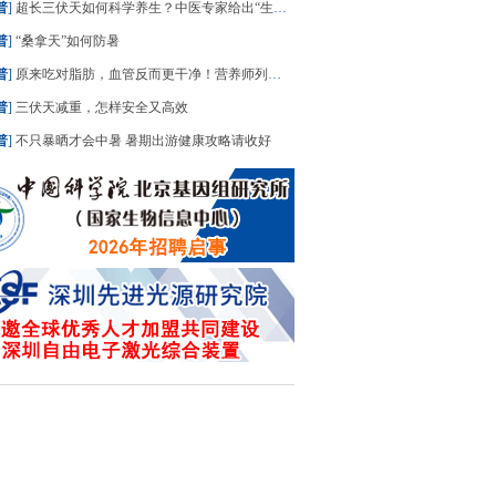
普
]
超长三伏天如何科学养生？中医专家给出“生活处方”
普
]
“桑拿天”如何防暑
普
]
原来吃对脂肪，血管反而更干净！营养师列出“好脂肪”清单，建议照着吃
普
]
三伏天减重，怎样安全又高效
普
]
不只暴晒才会中暑 暑期出游健康攻略请收好