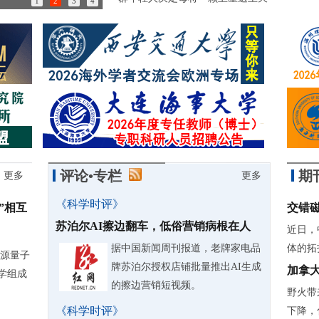
1
2
3
4
85岁诺奖得主：做学问简直是世界上最有趣的事情
评论•专栏
期
更多
更多
《科学时评》
”相互
交错
苏泊尔AI擦边翻车，低俗营销病根在人
近日，
据中国新闻周刊报道，老牌家电品
体的拓
源量子
牌苏泊尔授权店铺批量推出AI生成
加拿
学组成
的擦边营销短视频。
野火带
《科学时评》
下降，