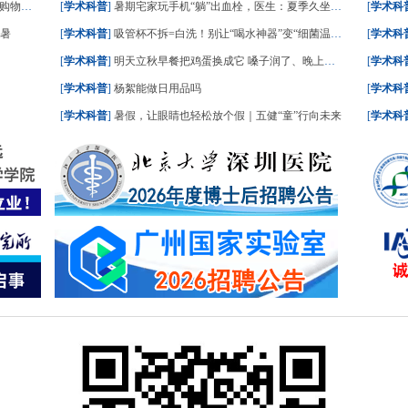
请收好
[
学术科普
]
暑期宅家玩手机“躺”出血栓，医生：夏季久坐风险高
[
学术科
中暑
[
学术科普
]
吸管杯不拆=白洗！别让“喝水神器”变“细菌温床”
[
学术科
[
学术科普
]
明天立秋早餐把鸡蛋换成它 嗓子润了、晚上睡踏实了
[
学术科
[
学术科普
]
杨絮能做日用品吗
[
学术科
[
学术科普
]
暑假，让眼睛也轻松放个假｜五健“童”行向未来
[
学术科