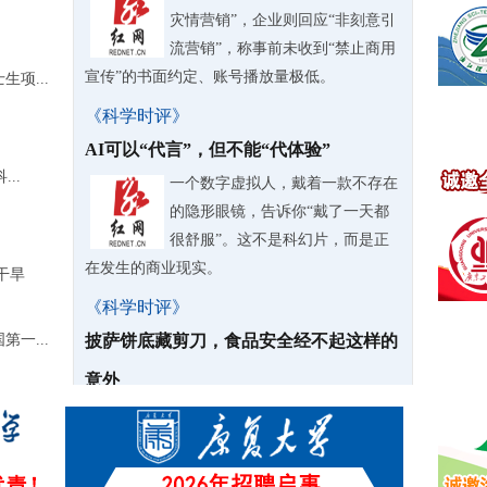
灾情营销”，企业则回应“非刻意引
流营销”，称事前未收到“禁止商用
宣传”的书面约定、账号播放量极低。
项...
《科学时评》
AI可以“代言”，但不能“代体验”
..
一个数字虚拟人，戴着一款不存在
的隐形眼镜，告诉你“戴了一天都
很舒服”。这不是科幻片，而是正
在发生的商业现实。
干旱
《科学时评》
一...
披萨饼底藏剪刀，食品安全经不起这样的
意外
据江苏新闻报道，近日，“女子花
40元买山姆披萨吃出108元剪刀”的
话题冲上热搜。