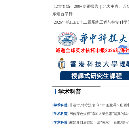
·
12大专场，200+专题报告｜北大主办、万华
东烟台举行
·
2026年第IEEE十二届系统工程与控制科学国际
学术科普
[
学术科普
]
非遗“九针疗法”如何“针”服世界？山西中医
[
学术科普
]
网传深色蛋糕“添加大量色素”是真的吗 还能不
[
学术科普
]
酸奶开封后冒出一层“黄水”，还能喝吗