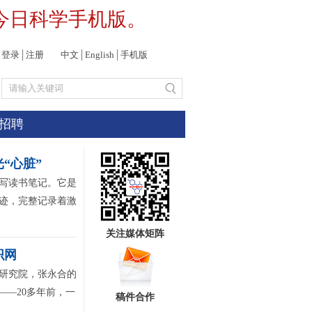
今日科学手机版。
登录
│
注册
中文
│
English
│
手机版
招聘
“心脏”
写读书笔记。它是
字迹，完整记录着激
关注媒体矩阵
织网
研究院，张永合的
——20多年前，一
稿件合作