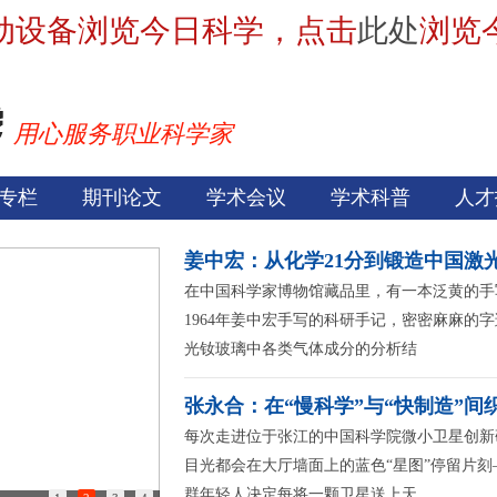
动设备浏览今日科学，点击
此处
浏览
用心服务职业科学家
专栏
期刊论文
学术会议
学术科普
人才
姜中宏：从化学21分到锻造中国激光
在中国科学家博物馆藏品里，有一本泛黄的手
1964年姜中宏手写的科研手记，密密麻麻的
光钕玻璃中各类气体成分的分析结
张永合：在“慢科学”与“快制造”间
每次走进位于张江的中国科学院微小卫星创新
目光都会在大厅墙面上的蓝色“星图”停留片刻
群年轻人决定每将一颗卫星送上天