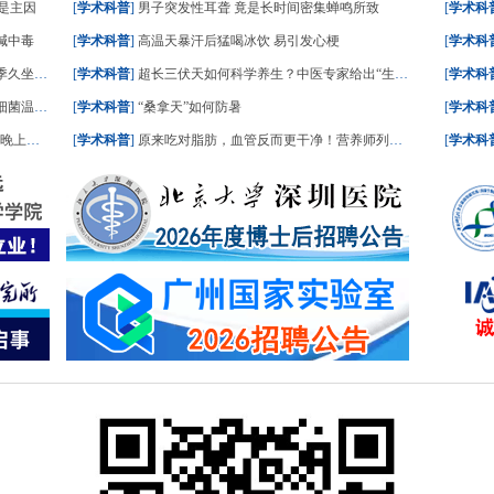
是主因
[
学术科普
]
男子突发性耳聋 竟是长时间密集蝉鸣所致
[
学术科
碱中毒
[
学术科普
]
高温天暴汗后猛喝冰饮 易引发心梗
[
学术科
坐风险高
[
学术科普
]
超长三伏天如何科学养生？中医专家给出“生活处方”
[
学术科
菌温床”
[
学术科普
]
“桑拿天”如何防暑
[
学术科
踏实了
[
学术科普
]
原来吃对脂肪，血管反而更干净！营养师列出“好脂肪”清单，建议照着吃
[
学术科