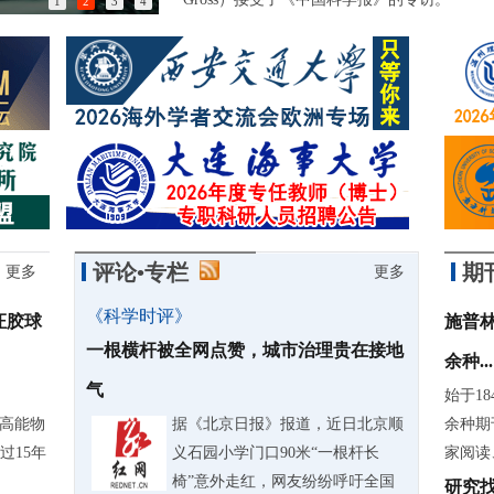
1
2
3
4
以匠心突破封锁，他们稳稳守护北京时间
评论•专栏
期
更多
更多
《科学时评》
证胶球
施普林
一根横杆被全网点赞，城市治理贵在接地
余种...
气
始于18
际高能物
据《北京日报》报道，近日北京顺
余种期
过15年
义石园小学门口90米“一根杆长
家阅读
椅”意外走红，网友纷纷呼吁全国
研究