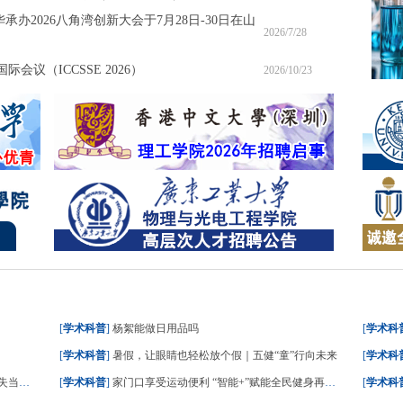
承办2026八角湾创新大会于7月28日-30日在山
2026/7/28
会议（ICCSSE 2026）
2026/10/23
[
学术科普
]
杨絮能做日用品吗
[
学术科
[
学术科普
]
暑假，让眼睛也轻松放个假｜五健“童”行向未来
[
学术科
成减脂
[
学术科普
]
家门口享受运动便利 “智能+”赋能全民健身再升级
[
学术科