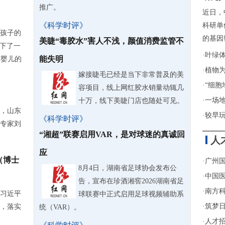
推广。
近日，
《科学时评》
科研单
孩子的
的基因
美睫“毒胶水”害人不浅，颜值消费监管不
诞下了一
·
叶绿
能失明
T婴儿的
·
植物
嫁接睫毛已经是当下非常普及的美
·
“细胞
容项目，线上网红胶水销量动辄几
·
一场
十万，线下美睫门店也随处可见。
，山东
·
较早
《科学时评》
专家刘
“湘超”联赛启用VAR，是对球迷的真诚回
人
应
（博士
·
广州
8月4日，湖南省足球协会发布公
·
中国医
告，宣布在珍酒湘窖2026湖南省足
·
南方
习近平
球联赛中正式启用足球视频辅助系
·
筑梦日
，落实
统（VAR）。
·
人才招