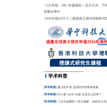
·
12大专场，200+专题报告｜北大主办、万华
东烟台举行
·
2026年第IEEE十二届系统工程与控制科学国际
学术科普
[
学术科普
]
夏日防中暑 这份防护指南请收藏
[
学术科普
]
吃小麦+运动=过敏 这是怎么回事？
[
学术科普
]
三伏天减重快？医生提醒：别把水分流失当