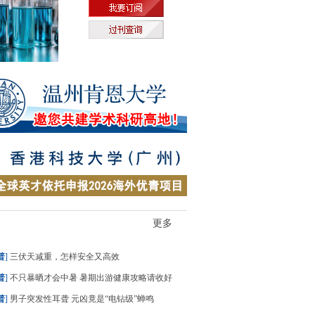
更多
普
]
三伏天减重，怎样安全又高效
普
]
不只暴晒才会中暑 暑期出游健康攻略请收好
普
]
男子突发性耳聋 元凶竟是“电钻级”蝉鸣