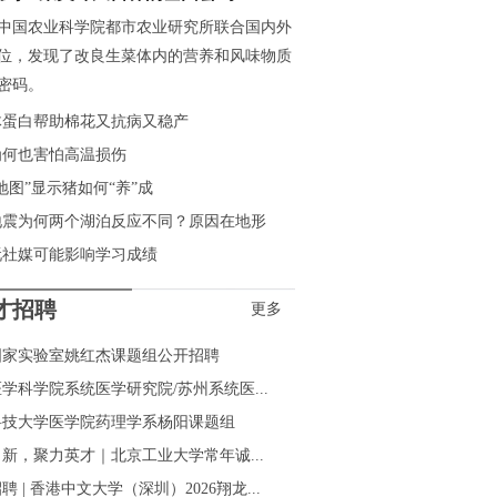
中国农业科学院都市农业研究所联合国内外
位，发现了改良生菜体内的营养和风味物质
密码。
体蛋白帮助棉花又抗病又稳产
为何也害怕高温损伤
地图”显示猪如何“养”成
地震为何两个湖泊反应不同？原因在地形
玩社媒可能影响学习成绩
才招聘
更多
国家实验室姚红杰课题组公开招聘
学科学院系统医学研究院/苏州系统医...
科技大学医学院药理学系杨阳课题组
新，聚力英才｜北京工业大学常年诚...
聘 | 香港中文大学（深圳）2026翔龙...