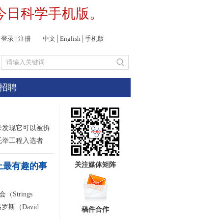
今日科学手机版。
登录
│
注册
中文
│
English
│
手机版
招聘
来发现它可以被拆
托举工程入选者
上最有趣的事
关注媒体矩阵
trings
罗斯（David
稿件合作