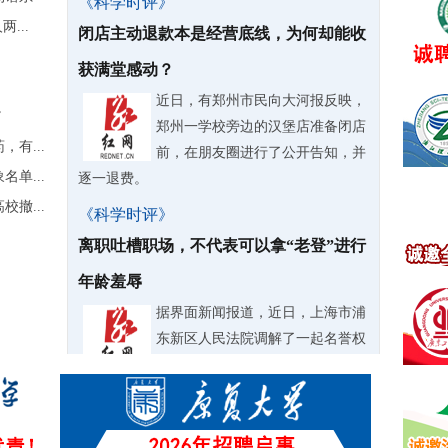
《科学时评》
...
闭店主动退款本是经营底线，为何却能收
获满堂感动？
近日，有郑州市民向大河报反映，
”
郑州一学校旁边的汉堡店准备闭店
有...
前，在朋友圈进行了公开告知，并
单...
逐一退费。
撤...
《科学时评》
离职吐槽职场，不代表可以拿“老登”进行
年龄羞辱
据界面新闻报道，近日，上海市浦
东新区人民法院调解了一起名誉权
纠纷。
《科学时评》
微过重罚要不得，企业管理不能机械僵化