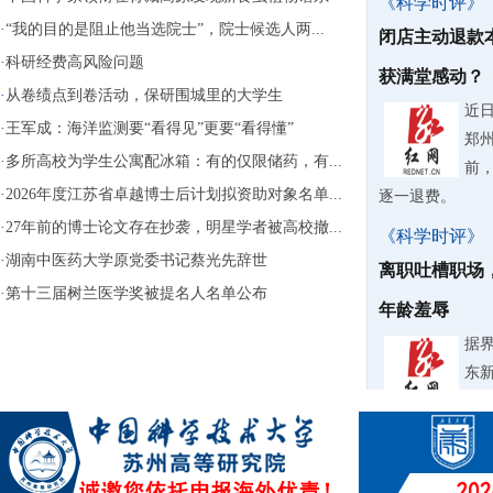
《科学时评》
·
“我的目的是阻止他当选院士”，院士候选人两...
闭店主动退款
·
科研经费高风险问题
获满堂感动？
·
从卷绩点到卷活动，保研围城里的大学生
近
·
王军成：海洋监测要“看得见”更要“看得懂”
郑
·
多所高校为学生公寓配冰箱：有的仅限储药，有...
前
·
2026年度江苏省卓越博士后计划拟资助对象名单...
逐一退费。
·
27年前的博士论文存在抄袭，明星学者被高校撤...
《科学时评》
·
湖南中医药大学原党委书记蔡光先辞世
离职吐槽职场
·
第十三届树兰医学奖被提名人名单公布
年龄羞辱
据
东
纠
《科学时评》
微过重罚要不