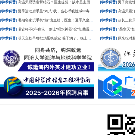
[
学术科普
]
高温天易诱发肾结石？医生提醒：缺水是主因
[
学术科普
]
男子突发
[
学术科普
]
夏季运动后手呈“鸡爪”状，当心呼吸性碱中毒
[
学术科普
]
高温天暴
[
学术科普
]
暑期宅家玩手机“躺”出血栓，医生：夏季久坐风险高
[
学术科普
]
超长三伏天
[
学术科普
]
吸管杯不拆=白洗！别让“喝水神器”变“细菌温床”
[
学术科普
]
“桑拿天”
[
学术科普
]
明天立秋早餐把鸡蛋换成它 嗓子润了、晚上睡踏实了
[
学术科普
]
原来吃对脂肪，血