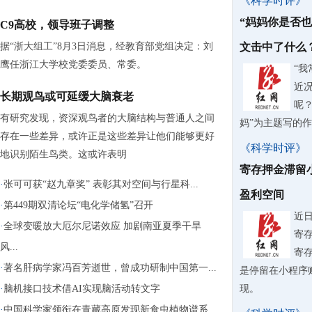
《科学时评》
“妈妈你是否
C9高校，领导班子调整
据“浙大组工”8月3日消息，经教育部党组决定：刘
文击中了什么
鹰任浙江大学校党委委员、常委。
“
近
长期观鸟或可延缓大脑衰老
呢？
有研究发现，资深观鸟者的大脑结构与普通人之间
妈”为主题写的
存在一些差异，或许正是这些差异让他们能够更好
《科学时评》
地识别陌生鸟类。这或许表明
寄存押金滞留
·
张可可获“赵九章奖” 表彰其对空间与行星科...
盈利空间
·
第449期双清论坛“电化学储氢”召开
近
·
全球变暖放大厄尔尼诺效应 加剧南亚夏季干旱
寄
风...
寄
·
著名肝病学家冯百芳逝世，曾成功研制中国第一...
是停留在小程序
·
脑机接口技术借AI实现脑活动转文字
现。
·
中国科学家领衔在青藏高原发现新食虫植物谱系