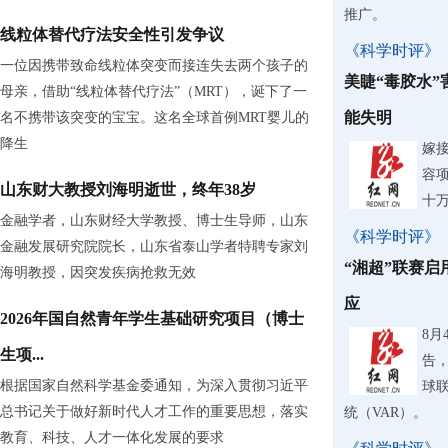
推广。
线粒体替代疗法安全性引发争议
《科学时评》
一位因携带致命线粒体突变而接连失去两个孩子的
美睫“毒胶水
母亲，借助“线粒体替代疗法”（MRT），诞下了一
能失明
名不携带该突变的宝宝。这名全球首例MRT婴儿的
降生
嫁
容
山东财大教授刘海明逝世，终年38岁
十
金融学者，山东财经大学教授、博士生导师，山东
《科学时评》
金融发展研究院院长，山东省泰山学者特聘专家刘
“湘超”联赛启
海明教授，因突发疾病抢救无效
应
2026年国自然青年学生基础研究项目（博士
8
生项...
告，
根据国家自然科学基金委通知，为深入贯彻习近平
球
总书记关于做好新时代人才工作的重要思想，落实
统（VAR）。
教育、科技、人才一体化发展的要求