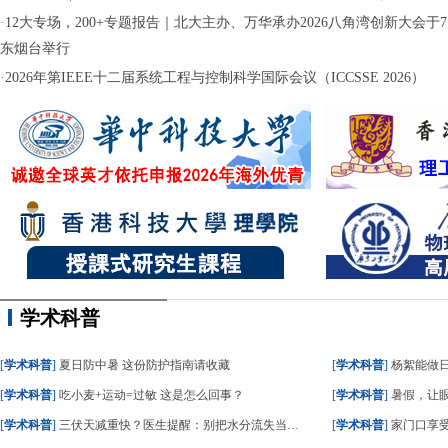
·
12大专场，200+专题报告｜北大主办、万华承办2026八角湾创新大会于7月
东烟台举行
·
2026年第IEEE十二届系统工程与控制科学国际会议（ICCSSE 2026）
学术科普
[
学术科普
]
夏日防中暑 这份防护指南请收藏
[
学术科普
]
杨絮能做
[
学术科普
]
吃小麦+运动=过敏 这是怎么回事？
[
学术科普
]
暑假，让眼
[
学术科普
]
三伏天减重快？医生提醒：别把水分流失当成减脂
[
学术科普
]
家门口享受