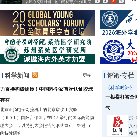
1
2
3
4
以匠心突破封锁，他们稳稳守护北京时间
用中
科学新闻
评论•专栏
更多
《科学时评》
力直接构成物质！中国科学家首次认证胶球
一根横杆被全
存在
气
北京正负电子对撞机上的北京谱仪III实验
（BESIII）国际合作组，在巴西举行的国际高能物
据
理大会上，以特别大会报告的形式宣布：经过15年
义石
的持续研究
椅