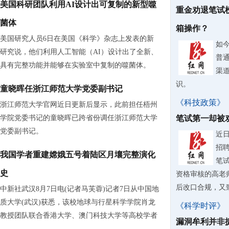
美国科研团队利用AI设计出可复制的新型噬
重金劝退笔试
菌体
箱操作？
美国研究人员6日在美国《科学》杂志上发表的新
如
研究说，他们利用人工智能（AI）设计出了全新、
普
具有完整功能并能够在实验室中复制的噬菌体。
渠
识。
童晓晖任浙江师范大学党委副书记
《科技政策》
浙江师范大学官网近日更新后显示，此前担任梧州
学院党委书记的童晓晖已跨省份调任浙江师范大学
笔试第一却被
党委副书记。
近
招
我国学者重建嫦娥五号着陆区月壤完整演化
笔
史
资格审核的高老
后改口合规，又致
中新社武汉8月7日电(记者马芙蓉)记者7日从中国地
质大学(武汉)获悉，该校地球与行星科学学院肖龙
《科学时评》
教授团队联合香港大学、澳门科技大学等高校学者
漏洞牟利并非