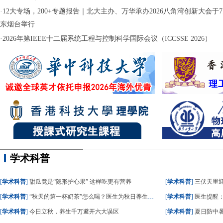
·
12大专场，200+专题报告｜北大主办、万华承办2026八角湾创新大会于7月
东烟台举行
·
2026年第IEEE十二届系统工程与控制科学国际会议（ICCSSE 2026）
学术科普
[
学术科普
]
甜瓜竟是“隐形护心果” 这样吃更有营养
[
学术科普
]
三伏天里
[
学术科普
]
“秋天的第一杯奶茶”怎么喝？医生为秋日养生饮食划重点
[
学术科普
]
医生提醒
[
学术科普
]
今日立秋，养生千万避开六大误区
[
学术科普
]
夏日防中暑