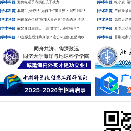
[
学术科普
]
避免电话手表损伤孩子视力
[
学术科普
]
吃小麦+运
[
学术科普
]
非遗“九针疗法”如何“针”服世界？山西中医人这样答
[
学术科普
]
三伏天减重
[
学术科普
]
网传深色蛋糕“添加大量色素”是真的吗 还能不能吃？
[
学术科普
]
高温天易
[
学术科普
]
酸奶开封后冒出一层“黄水”，还能喝吗？
[
学术科普
]
夏季运动后
[
学术科普
]
AI虚拟主播难辨真假？这份AI虚拟直播购物指南请收好
[
学术科普
]
暑期宅家玩