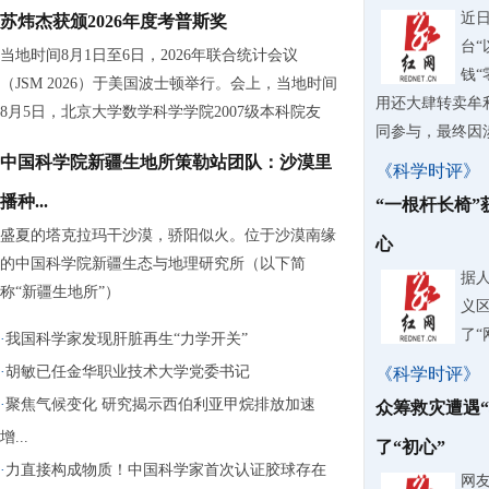
近
苏炜杰获颁2026年度考普斯奖
台“
当地时间8月1日至6日，2026年联合统计会议
钱“
（JSM 2026）于美国波士顿举行。会上，当地时间
用还大肆转卖牟
8月5日，北京大学数学科学学院2007级本科院友
同参与，最终因涉嫌
中国科学院新疆生地所策勒站团队：沙漠里
《科学时评》
播种...
“一根杆长椅”
盛夏的塔克拉玛干沙漠，骄阳似火。位于沙漠南缘
心
的中国科学院新疆生态与地理研究所（以下简
据
称“新疆生地所”）
义
了“
·
我国科学家发现肝脏再生“力学开关”
·
胡敏已任金华职业技术大学党委书记
《科学时评》
·
聚焦气候变化 研究揭示西伯利亚甲烷排放加速
众筹救灾遭遇“
增...
了“初心”
·
力直接构成物质！中国科学家首次认证胶球存在
网友