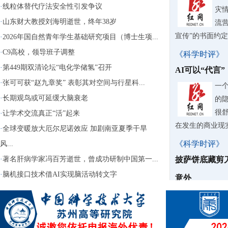
·
线粒体替代疗法安全性引发争议
灾情
·
山东财大教授刘海明逝世，终年38岁
流营
宣传”的书面约
·
2026年国自然青年学生基础研究项目（博士生项...
·
C9高校，领导班子调整
《科学时评》
·
第449期双清论坛“电化学储氢”召开
AI可以“代言
·
张可可获“赵九章奖” 表彰其对空间与行星科...
一
·
长期观鸟或可延缓大脑衰老
的
很
·
让学术交流真正“活”起来
在发生的商业现
·
全球变暖放大厄尔尼诺效应 加剧南亚夏季干旱
《科学时评》
风...
·
著名肝病学家冯百芳逝世，曾成功研制中国第一...
披萨饼底藏剪
·
脑机接口技术借AI实现脑活动转文字
意外
据
40
话