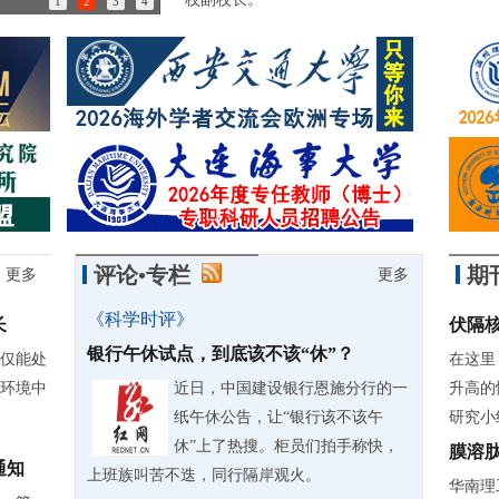
1
2
3
4
85岁诺奖得主：做学问简直是世界上最有趣的事情
评论•专栏
期
更多
更多
《科学时评》
长
伏隔
银行午休试点，到底该不该“休”？
仅能处
在这里
环境中
近日，中国建设银行恩施分行的一
升高的
纸午休公告，让“银行该不该午
研究小组
休”上了热搜。柜员们拍手称快，
膜溶
通知
上班族叫苦不迭，同行隔岸观火。
华南理