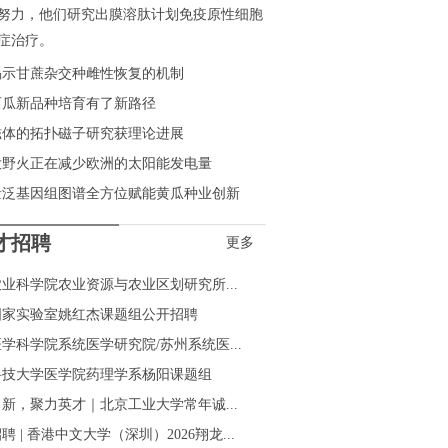
努力，他们研究出膜溶肽计划免疫原性细胞
症治疗。
揭示甘蔗杂交种雌性恢复的机制
西瓜新品种培育有了新路径
磁体的拓扑磁子研究获理论进展
大野火正在减少欧洲的太阳能发电量
量泛基因组图谱全方位赋能黄瓜种业创新
才招聘
更多
业科学院农业资源与农业区划研究所...
国家实验室姚红杰课题组公开招聘
学科学院系统医学研究院/苏州系统医...
科技大学医学院药理学系杨阳课题组
新，聚力英才｜北京工业大学常年诚...
聘 | 香港中文大学（深圳）2026翔龙...