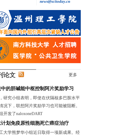
news@scitoday.cn
王继红: 做自主创新的“追光者”
刊论文
更多
核中的胆碱能中枢控制阿片奖励学习
，研究小组表明，即使在伏隔核多巴胺水平
情况下，联想阿片奖励学习也可能被阻断。
开发了naloxoneDART
肽计划免疫原性细胞死亡癌症治疗
工大学熊梦华小组近日取得一项新成果。经