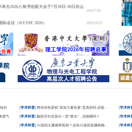
承办2026八角湾创新大会于7月28日-30日在山
2026/7/28
会议（ICCSSE 2026）
2026/10/23
请收好
[
学术科普
]
网传深色蛋糕“添加大量色素”是真的吗 还能不能吃？
[
学术科
体透气
[
学术科普
]
酸奶开封后冒出一层“黄水”，还能喝吗？
[
学术科
[
学术科普
]
AI虚拟主播难辨真假？这份AI虚拟直播购物指南请收好
[
学术科