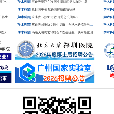
一文了解
[
学术科普
]
三伏天里迎立秋 医生提醒四类人群防中暑
[
学术科
[
学术科普
]
夏日防中暑 这份防护指南请收藏
[
学术科
食划重点
[
学术科普
]
吃小麦+运动=过敏 这是怎么回事？
[
学术科
[
学术科普
]
三伏天减重快？医生提醒：别把水分流失当成减脂
[
学术科
人这样答
[
学术科普
]
高温天易诱发肾结石？医生提醒：缺水是主因
[
学术科