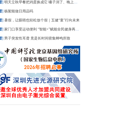
普
]
明天立秋早餐把鸡蛋换成它 嗓子润了、晚上睡踏实了
普
]
杨絮能做日用品吗
普
]
暑假，让眼睛也轻松放个假｜五健“童”行向未来
普
]
家门口享受运动便利 “智能+”赋能全民健身再升级
普
]
男子突发性耳聋 竟是长时间密集蝉鸣所致