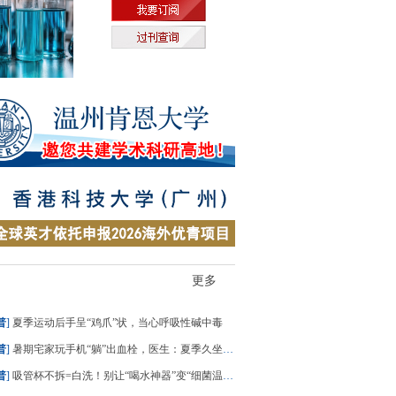
更多
普
]
夏季运动后手呈“鸡爪”状，当心呼吸性碱中毒
普
]
暑期宅家玩手机“躺”出血栓，医生：夏季久坐风险高
普
]
吸管杯不拆=白洗！别让“喝水神器”变“细菌温床”