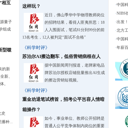
”相互
·
中国科
这样玩？
·
NIB
近日，佛山季华中学物理教师岗位
源量子
·
出发！
的招聘结果，看得人匪夷所思：18
学组成
人入围面试，笔试81分到99分的前
·
北方工
13名考生，12人被判定“面试不合格”
·
中国科
《科学时评》
·
年薪百
新型噬
苏泊尔AI擦边翻车，低俗营销病根在人
据中国新闻周刊报道，老牌家电品
表的新
牌苏泊尔授权店铺批量推出AI生成
了全新、
的擦边营销短视频。
体。
《科学时评》
重金劝退笔试榜首，招考公平岂容人情暗
箱操作？
化史
如今，事业单位、教师公开招聘是
种...
普通人公平竞争体制内岗位的重要