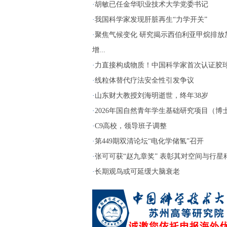
·
胡敏已任金华职业技术大学党委书记
·
我国科学家发现肝脏再生“力学开关”
·
聚焦气候变化 研究揭示西伯利亚甲烷排放
增...
·
力直接构成物质！中国科学家首次认证胶
·
线粒体替代疗法安全性引发争议
·
山东财大教授刘海明逝世，终年38岁
·
2026年国自然青年学生基础研究项目（博士生
·
C9高校，领导班子调整
·
第449期双清论坛“电化学储氢”召开
·
张可可获“赵九章奖” 表彰其对空间与行星科.
·
长期观鸟或可延缓大脑衰老