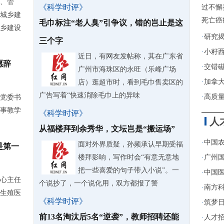
、管
《科学时评》
过不懈
城乡建
死亡癌
毛巾标注“老人臭”引争议，错的岂止是这
乡建设
·
研究
三个字
·
小籽
近日，有网友发帖称，其在广东省
愿辞
·
交错
广州市海珠区的永旺（乐峰广场
·
加拿
店）逛超市时，看到毛巾售卖区的
广告写着“快速消除毛巾上的异味
·
高质
党委书
事教学
《科学时评》
人
从福楼拜到余秀华，文坛岂是“搬运场”
·
中国农
面对外界质疑，孙频承认早期受福
是第一
楼拜影响，写作时会“有意无意地
·
广州
把一些喜爱的句子带入小说”。一
·
中国医
心主任
个说抄了，一个说化用，双方都报了警
·
南方
根生殖医
《科学时评》
·
筑梦日
前13名淘汰后5名“逆袭”，教师招聘还能
·
人才招