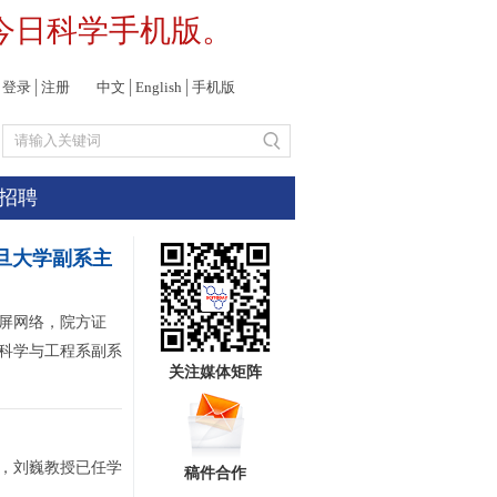
今日科学手机版。
登录
│
注册
中文
│
English
│
手机版
招聘
复旦大学副系主
屏网络，院方证
科学与工程系副系
关注媒体矩阵
，刘巍教授已任学
稿件合作