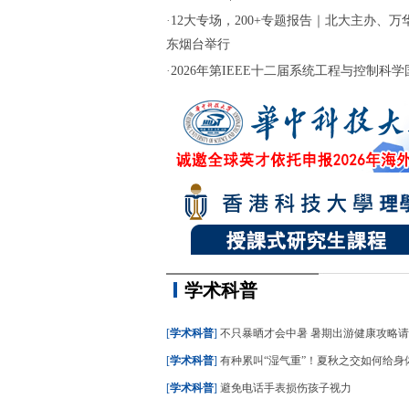
·
12大专场，200+专题报告｜北大主办、万华
东烟台举行
·
2026年第IEEE十二届系统工程与控制科学国际
学术科普
[
学术科普
]
不只暴晒才会中暑 暑期出游健康攻略
[
学术科普
]
有种累叫“湿气重”！夏秋之交如何给身
[
学术科普
]
避免电话手表损伤孩子视力