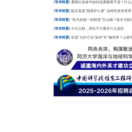
[
学术科普
]
暑期出游途中如何远离肠胃不适？什么是“水土不服”？
[
学术科普
]
甜瓜竟是“隐形护心果” 这样吃更有营养
[
学术科普
]
“秋天的第一杯奶茶”怎么喝？医生为秋日养生饮
[
学术科普
]
今日立秋，养生千万避开六大误区
[
学术科普
]
非遗“九针疗法”如何“针”服世界？山西中医