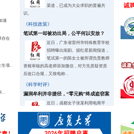
渠道，已成为大众求职的普遍共
识。
加速
《科技政策》
笔试第一却被劝出局，公平何以安放？
球存在
近日，广东省雷州市特殊教育学校
招聘曝出闹剧。据红星新闻报道，
笔试第一的陈女士被所谓负责教师
项...
资格审核的高老师添加微信，对方先质疑资质
后改口合规，又致电称...
《科学时评》
..
漏洞牟利并非捷径，“零元购”终成盗窃案
近日，成都女子张某利用电商平
台“以旧换新”活动漏洞，不花一分
钱“零元购”三千余台家电，不仅自
用还大肆转卖牟利，甚至拉拢亲友、前同事共