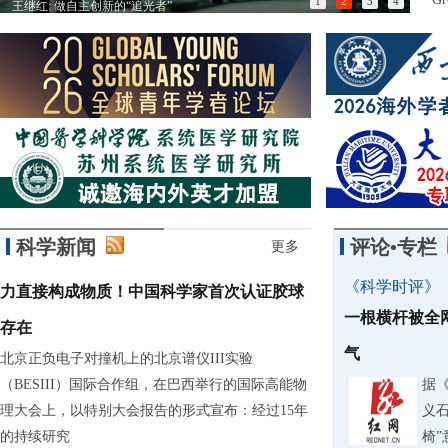
1
2
3
4
王继红: 做自主创新的“追光者”
以匠
科学新闻
评论•专栏
更多
《科学时评》
力直接构成物质！中国科学家首次认证胶球
一根横杆被全
存在
气
北京正负电子对撞机上的北京谱仪III实验
（BESIII）国际合作组，在巴西举行的国际高能物
据
理大会上，以特别大会报告的形式宣布：经过15年
义石
的持续研究
椅