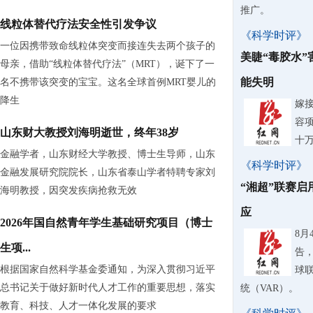
推广。
线粒体替代疗法安全性引发争议
《科学时评》
一位因携带致命线粒体突变而接连失去两个孩子的
美睫“毒胶水
母亲，借助“线粒体替代疗法”（MRT），诞下了一
能失明
名不携带该突变的宝宝。这名全球首例MRT婴儿的
降生
嫁
容
山东财大教授刘海明逝世，终年38岁
十
金融学者，山东财经大学教授、博士生导师，山东
《科学时评》
金融发展研究院院长，山东省泰山学者特聘专家刘
“湘超”联赛启
海明教授，因突发疾病抢救无效
应
2026年国自然青年学生基础研究项目（博士
8
生项...
告，
根据国家自然科学基金委通知，为深入贯彻习近平
球
总书记关于做好新时代人才工作的重要思想，落实
统（VAR）。
教育、科技、人才一体化发展的要求