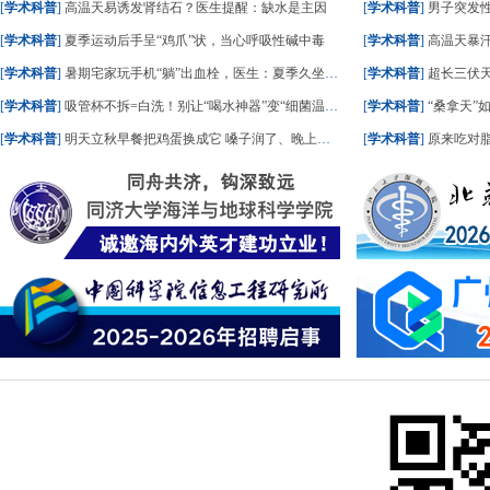
[
学术科普
]
高温天易诱发肾结石？医生提醒：缺水是主因
[
学术科普
]
男子突发
[
学术科普
]
夏季运动后手呈“鸡爪”状，当心呼吸性碱中毒
[
学术科普
]
高温天暴
[
学术科普
]
暑期宅家玩手机“躺”出血栓，医生：夏季久坐风险高
[
学术科普
]
超长三伏天
[
学术科普
]
吸管杯不拆=白洗！别让“喝水神器”变“细菌温床”
[
学术科普
]
“桑拿天”
[
学术科普
]
明天立秋早餐把鸡蛋换成它 嗓子润了、晚上睡踏实了
[
学术科普
]
原来吃对脂肪，血