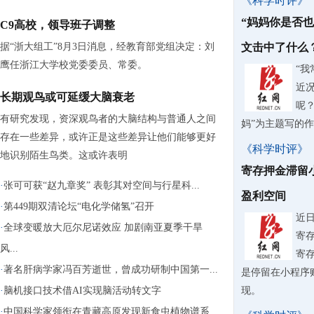
《科学时评》
“妈妈你是否
C9高校，领导班子调整
据“浙大组工”8月3日消息，经教育部党组决定：刘
文击中了什么
鹰任浙江大学校党委委员、常委。
“
近
长期观鸟或可延缓大脑衰老
呢？
有研究发现，资深观鸟者的大脑结构与普通人之间
妈”为主题写的
存在一些差异，或许正是这些差异让他们能够更好
《科学时评》
地识别陌生鸟类。这或许表明
寄存押金滞留
·
张可可获“赵九章奖” 表彰其对空间与行星科...
盈利空间
·
第449期双清论坛“电化学储氢”召开
近
·
全球变暖放大厄尔尼诺效应 加剧南亚夏季干旱
寄
风...
寄
·
著名肝病学家冯百芳逝世，曾成功研制中国第一...
是停留在小程序
·
脑机接口技术借AI实现脑活动转文字
现。
·
中国科学家领衔在青藏高原发现新食虫植物谱系