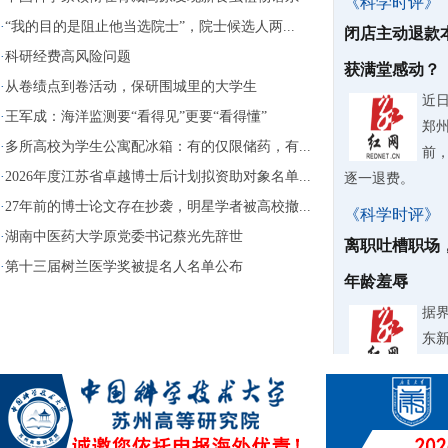
《科学时评》
·
“我的目的是阻止他当选院士”，院士候选人两...
闭店主动退款
·
科研经费高风险问题
获满堂感动？
·
从卷绩点到卷活动，保研围城里的大学生
近
·
王军成：海洋监测要“看得见”更要“看得懂”
郑
·
多所高校为学生公寓配冰箱：有的仅限储药，有...
前
·
2026年度江苏省卓越博士后计划拟资助对象名单...
逐一退费。
·
27年前的博士论文存在抄袭，明星学者被高校撤...
《科学时评》
·
湖南中医药大学原党委书记蔡光先辞世
离职吐槽职场
·
第十三届树兰医学奖被提名人名单公布
年龄羞辱
据
东
纠
《科学时评》
微过重罚要不