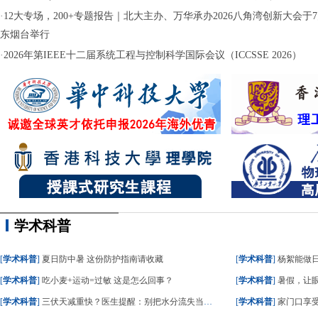
·
12大专场，200+专题报告｜北大主办、万华承办2026八角湾创新大会于7月
东烟台举行
·
2026年第IEEE十二届系统工程与控制科学国际会议（ICCSSE 2026）
学术科普
[
学术科普
]
夏日防中暑 这份防护指南请收藏
[
学术科普
]
杨絮能做
[
学术科普
]
吃小麦+运动=过敏 这是怎么回事？
[
学术科普
]
暑假，让眼
[
学术科普
]
三伏天减重快？医生提醒：别把水分流失当成减脂
[
学术科普
]
家门口享受