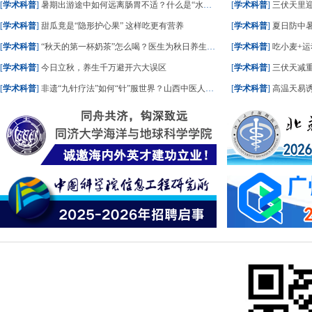
[
学术科普
]
暑期出游途中如何远离肠胃不适？什么是“水土不服”？一文了解
[
学术科普
]
三伏天里
[
学术科普
]
甜瓜竟是“隐形护心果” 这样吃更有营养
[
学术科普
]
夏日防中暑
[
学术科普
]
“秋天的第一杯奶茶”怎么喝？医生为秋日养生饮食划重点
[
学术科普
]
吃小麦+运
[
学术科普
]
今日立秋，养生千万避开六大误区
[
学术科普
]
三伏天减重
[
学术科普
]
非遗“九针疗法”如何“针”服世界？山西中医人这样答
[
学术科普
]
高温天易