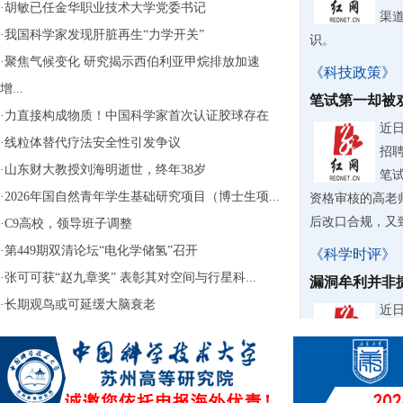
·
胡敏已任金华职业技术大学党委书记
渠
·
我国科学家发现肝脏再生“力学开关”
识。
·
聚焦气候变化 研究揭示西伯利亚甲烷排放加速
《科技政策》
增...
笔试第一却被
·
力直接构成物质！中国科学家首次认证胶球存在
近
·
线粒体替代疗法安全性引发争议
招
·
山东财大教授刘海明逝世，终年38岁
笔
·
2026年国自然青年学生基础研究项目（博士生项...
资格审核的高老
后改口合规，又致
·
C9高校，领导班子调整
·
第449期双清论坛“电化学储氢”召开
《科学时评》
·
张可可获“赵九章奖” 表彰其对空间与行星科...
漏洞牟利并非
·
长期观鸟或可延缓大脑衰老
近
台“
钱“
用还大肆转卖牟