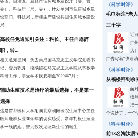
各省、自治区、直辖市住房城乡建设厅（委、管
《科学时评》
委）、科技厅（局、委），计划单列市住房城乡建
毛巾标注“老
设部门、科技局，新疆生产建设兵团住房城乡建设
三个字
局
近
高校任免通知引关注：科长、主任自愿辞
广
职，转...
店
广告写着“快速
相关通知提到，免去吴成国马克思主义学院党委书
记、委员职务，继续留在马克思主义学院从事教学
《科学时评》
科研工作，享受学术恢复期至2029年7月；
从福楼拜到余
面
辅助生殖技术是治疗的最后选择，不是第一
楼
选择
把
这是首都医科大学附属北京朝阳医院生殖中心主任
个说抄了，一个
医师鹿群从业30余年的切实感受。常年扎根生殖医
《科学时评》
学一线的她，曾无数次见证新生命的诞生
前13名淘汰后