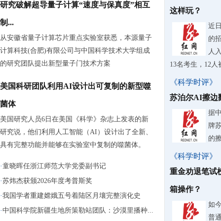
研究破解超导量子计算“速度与保真度”相互
这样玩？
制...
近
从安徽省量子计算芯片重点实验室获悉，本源量子
的
计算科技(合肥)有限公司与中国科学技术大学组成
人入
的研究团队提出新型量子门技术方案
13名考生，12
《科学时评》
美国科研团队利用AI设计出可复制的新型噬
苏泊尔AI擦
菌体
据
美国研究人员6日在美国《科学》杂志上发表的新
牌
研究说，他们利用人工智能（AI）设计出了全新、
的
具有完整功能并能够在实验室中复制的噬菌体。
《科学时评》
·
童晓晖任浙江师范大学党委副书记
重金劝退笔试
·
苏炜杰获颁2026年度考普斯奖
箱操作？
·
我国学者重建嫦娥五号着陆区月壤完整演化史
如
·
中国科学院新疆生地所策勒站团队：沙漠里播种...
普