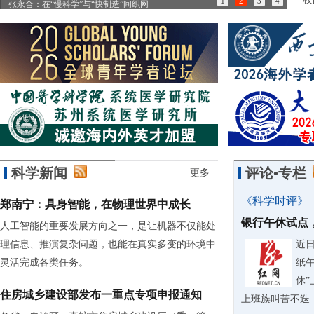
1
2
3
4
张永合：在“慢科学”与“快制造”间织网
85
科学新闻
评论•专栏
更多
《科学时评》
郑南宁：具身智能，在物理世界中成长
银行午休试点
人工智能的重要发展方向之一，是让机器不仅能处
理信息、推演复杂问题，也能在真实多变的环境中
近
灵活完成各类任务。
纸
休
住房城乡建设部发布一重点专项申报通知
上班族叫苦不迭