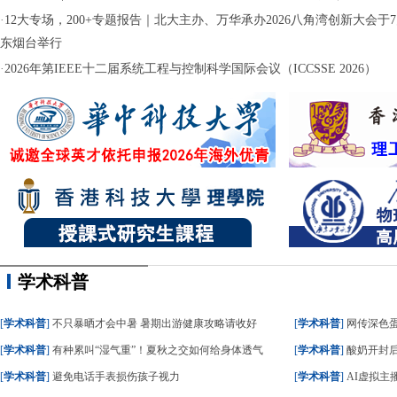
·
12大专场，200+专题报告｜北大主办、万华承办2026八角湾创新大会于7月
东烟台举行
·
2026年第IEEE十二届系统工程与控制科学国际会议（ICCSSE 2026）
学术科普
[
学术科普
]
不只暴晒才会中暑 暑期出游健康攻略请收好
[
学术科普
]
网传深色蛋糕
[
学术科普
]
有种累叫“湿气重”！夏秋之交如何给身体透气
[
学术科普
]
酸奶开封后
[
学术科普
]
避免电话手表损伤孩子视力
[
学术科普
]
AI虚拟主播