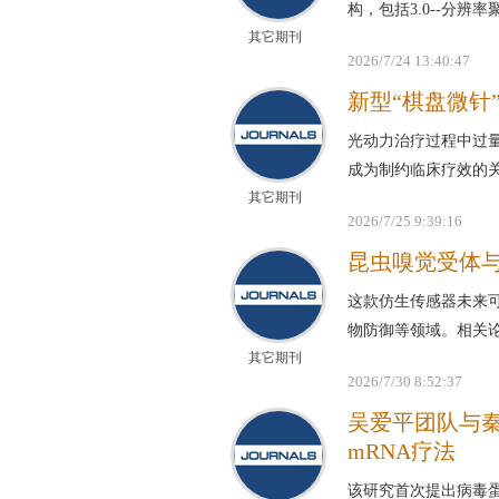
构，包括3.0--分
其它期刊
2026/7/24 13:40:47
新型“棋盘微针
光动力治疗过程中过
成为制约临床疗效的
其它期刊
2026/7/25 9:39:16
昆虫嗅觉受体
这款仿生传感器未来
物防御等领域。相关
其它期刊
2026/7/30 8:52:37
吴爱平团队与
mRNA疗法
该研究首次提出病毒