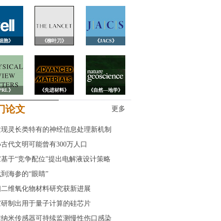
细胞》
《柳叶刀》
《JACS》
PRL》
《先进材料》
《自然—地学》
门论文
更多
发现灵长类特有的神经信息处理新机制
古代文明可能曾有300万人口
基于“竞争配位”提出电解液设计策略
到海参的“眼睛”
相二维氧化物材料研究获新进展
家研制出用于量子计算的硅芯片
洁纳米传感器可持续监测慢性伤口感染