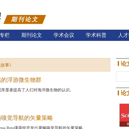
期刊论文
专栏
期刊论文
学术会议
学术科普
人才
论
文故事》
礁的浮游微生物群
据库显著提高了人们对海洋微生物的认识。
论
蝇嗅觉导航的矢量策略
《
essa Ruta课题组开发出果蝇嗅觉导航的矢量策略。