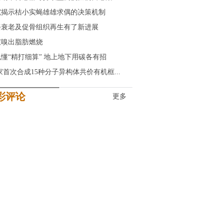
究揭示桔小实蝇雄雄求偶的决策机制
骼衰老及促骨组织再生有了新进展
仪嗅出脂肪燃烧
懂“精打细算” 地上地下用碳各有招
首次合成15种分子异构体共价有机框...
彩评论
更多