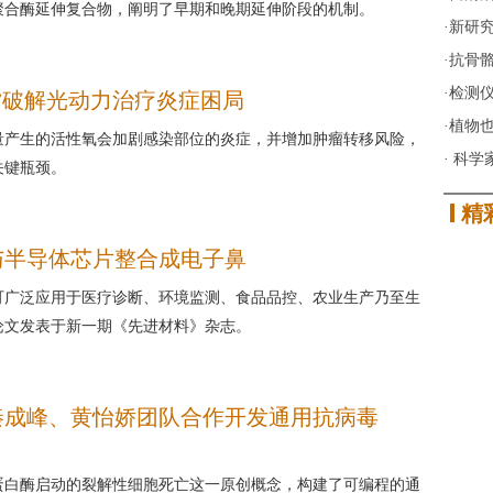
辨率聚合酶延伸复合物，阐明了早期和晚期延伸阶段的机制。
·
新研
·
抗骨
·
检测
”破解光动力治疗炎症困局
·
植物也
量产生的活性氧会加剧感染部位的炎症，并增加肿瘤转移风险，
·
科学家
关键瓶颈。
精
与半导体芯片整合成电子鼻
可广泛应用于医疗诊断、环境监测、食品品控、农业生产乃至生
论文发表于新一期《先进材料》杂志。
秦成峰、黄怡娇团队合作开发通用抗病毒
蛋白酶启动的裂解性细胞死亡这一原创概念，构建了可编程的通