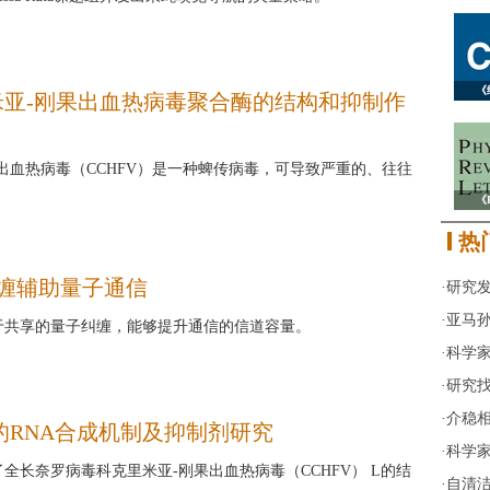
《
米亚-刚果出血热病毒聚合酶的结构和抑制作
出血热病毒（CCHFV）是一种蜱传病毒，可导致严重的、往往
《
热
纠缠辅助量子通信
·
研究
·
亚马孙
于共享的量子纠缠，能够提升通信的信道容量。
·
科学家
·
研究找
·
介稳
酶的RNA合成机制及抑制剂研究
·
科学
全长奈罗病毒科克里米亚-刚果出血热病毒（CCHFV） L的结
·
自清