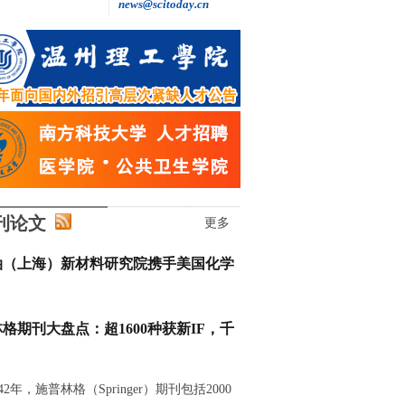
news@scitoday.cn
王继红: 做自主创新的“追光者”
刊论文
更多
油（上海）新材料研究院携手美国化学
格期刊大盘点：超1600种获新IF，千
42年，施普林格（Springer）期刊包括2000