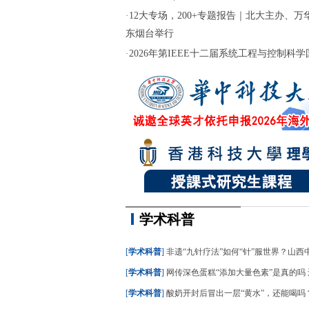
·
12大专场，200+专题报告｜北大主办、万华
东烟台举行
·
2026年第IEEE十二届系统工程与控制科学国际
学术科普
[
学术科普
]
非遗“九针疗法”如何“针”服世界？山西中医
[
学术科普
]
网传深色蛋糕“添加大量色素”是真的吗 还能不
[
学术科普
]
酸奶开封后冒出一层“黄水”，还能喝吗