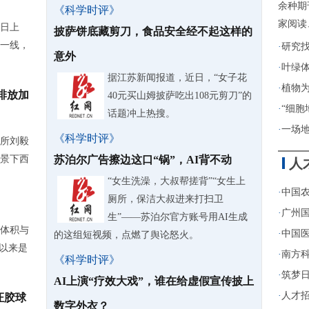
余种期
《科学时评》
家阅读
6日上
披萨饼底藏剪刀，食品安全经不起这样的
一线，
·
研究
意外
·
叶绿
据江苏新闻报道，近日，“女子花
·
植物
排放加
40元买山姆披萨吃出108元剪刀”的
·
“细胞
话题冲上热搜。
·
一场
《科学时评》
所刘毅
景下西
苏泊尔广告擦边这口“锅”，AI背不动
人
“女生洗澡，大叔帮搓背”“女生上
·
中国农
厕所，保洁大叔进来打扫卫
·
广州
生”——苏泊尔官方账号用AI生成
体积与
·
中国医
的这组短视频，点燃了舆论怒火。
期以来是
·
南方
《科学时评》
·
筑梦日
AI上演“疗效大戏”，谁在给虚假宣传披上
·
人才招
证胶球
数字外衣？