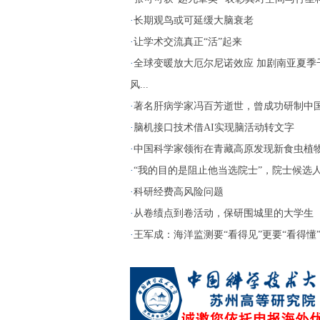
·
长期观鸟或可延缓大脑衰老
·
让学术交流真正“活”起来
·
全球变暖放大厄尔尼诺效应 加剧南亚夏季
风...
·
著名肝病学家冯百芳逝世，曾成功研制中国第
·
脑机接口技术借AI实现脑活动转文字
·
中国科学家领衔在青藏高原发现新食虫植
·
“我的目的是阻止他当选院士”，院士候选人两
·
科研经费高风险问题
·
从卷绩点到卷活动，保研围城里的大学生
·
王军成：海洋监测要“看得见”更要“看得懂