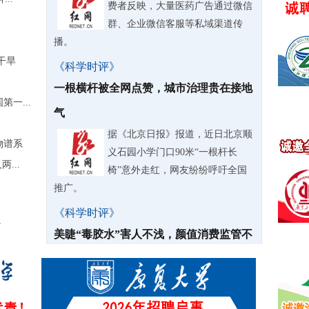
费者反映，大量医药广告通过微信
群、企业微信客服等私域渠道传
播。
干旱
《科学时评》
一根横杆被全网点赞，城市治理贵在接地
一...
气
据《北京日报》报道，近日北京顺
物谱系
义石园小学门口90米“一根杆长
...
椅”意外走红，网友纷纷呼吁全国
推广。
《科学时评》
”
美睫“毒胶水”害人不浅，颜值消费监管不
能失明
嫁接睫毛已经是当下非常普及的美
容项目，线上网红胶水销量动辄几