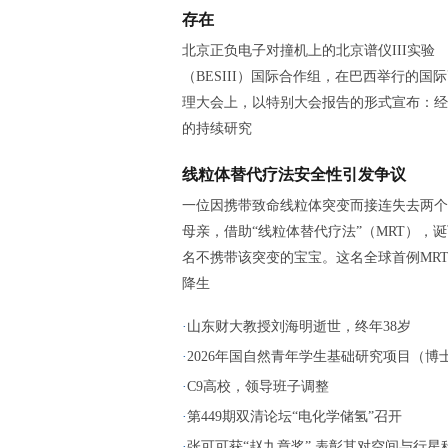
存在
北京正负电子对撞机上的北京谱仪III实验
（BESIII）国际合作组，在巴西举行的国
理大会上，以特别大会报告的形式宣布：经
的持续研究
线粒体替代疗法安全性引发争议
一位因携带致命线粒体突变而接连失去两个
母亲，借助“线粒体替代疗法”（MRT），
名不携带该突变的宝宝。这名全球首例MR
降生
·
山东财大教授刘海明逝世，终年38岁
·
2026年国自然青年学生基础研究项目（博士生
·
C9高校，领导班子调整
·
第449期双清论坛“电化学储氢”召开
·
张可可获“赵九章奖” 表彰其对空间与行星科.