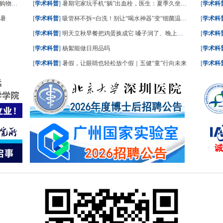
请收好
[
学术科普
]
暑期宅家玩手机“躺”出血栓，医生：夏季久坐风险高
[
学术科
中暑
[
学术科普
]
吸管杯不拆=白洗！别让“喝水神器”变“细菌温床”
[
学术科
[
学术科普
]
明天立秋早餐把鸡蛋换成它 嗓子润了、晚上睡踏实了
[
学术科
[
学术科普
]
杨絮能做日用品吗
[
学术科
[
学术科普
]
暑假，让眼睛也轻松放个假｜五健“童”行向未来
[
学术科