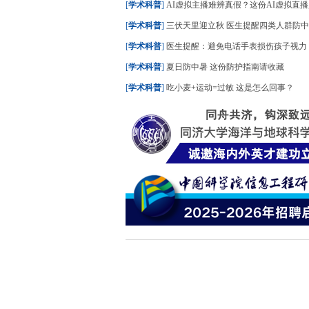
[
学术科普
]
AI虚拟主播难辨真假？这份AI虚拟直播购物指南
[
学术科普
]
三伏天里迎立秋 医生提醒四类人群防
[
学术科普
]
医生提醒：避免电话手表损伤孩子视力
[
学术科普
]
夏日防中暑 这份防护指南请收藏
[
学术科普
]
吃小麦+运动=过敏 这是怎么回事？