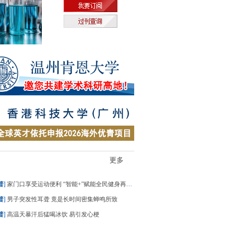
更多
普
]
家门口享受运动便利 “智能+”赋能全民健身再升级
普
]
男子突发性耳聋 竟是长时间密集蝉鸣所致
普
]
高温天暴汗后猛喝冰饮 易引发心梗