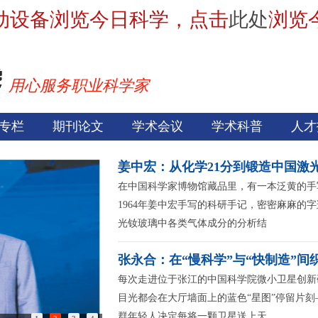
动设备浏览今日科学，点击
此处
浏览
用心服务职业科学家
专栏
期刊论文
学术会议
学术科普
人才
姜中宏：从化学21分到锻造中国激光
在中国科学家博物馆藏品里，有一本泛黄的手
1964年姜中宏手写的科研手记，密密麻麻的
光钕玻璃中各类气体成分的分析结
张永合：在“慢科学”与“快制造”间
每次走进位于张江的中国科学院微小卫星创新
目光都会在大厅墙面上的蓝色“星图”停留片刻
群年轻人决定每将一颗卫星送上天