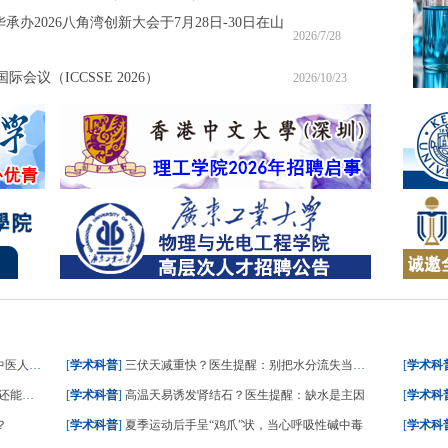
承办2026八角湾创新大会于7月28日-30日在山
2026/7/28
会议（ICCSSE 2026）
2026/10/23
人这样答
[
学术科普
]
三伏天减重快？医生提醒：别把水分流失当成减脂
[
学术科
能吃？
[
学术科普
]
高温天易诱发肾结石？医生提醒：缺水是主因
[
学术科
？
[
学术科普
]
夏季运动后手呈“鸡爪”状，当心呼吸性碱中毒
[
学术科