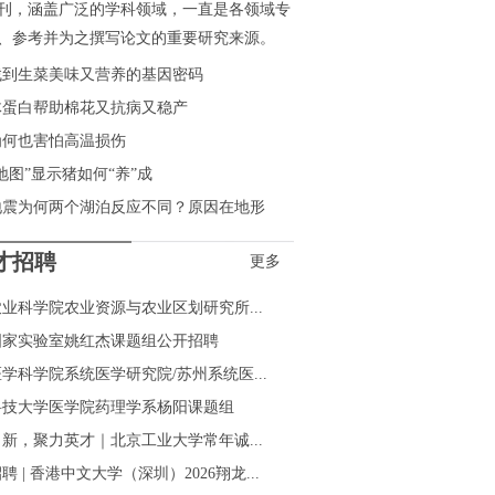
刊，涵盖广泛的学科领域，一直是各领域专
、参考并为之撰写论文的重要研究来源。
找到生菜美味又营养的基因密码
体蛋白帮助棉花又抗病又稳产
为何也害怕高温损伤
地图”显示猪如何“养”成
地震为何两个湖泊反应不同？原因在地形
才招聘
更多
业科学院农业资源与农业区划研究所...
国家实验室姚红杰课题组公开招聘
学科学院系统医学研究院/苏州系统医...
科技大学医学院药理学系杨阳课题组
新，聚力英才｜北京工业大学常年诚...
聘 | 香港中文大学（深圳）2026翔龙...