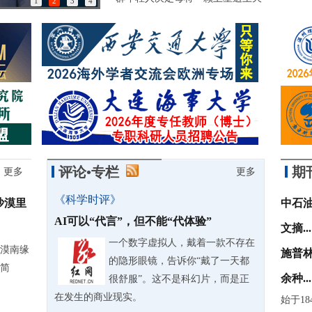
1
2
3
4
85岁诺奖得主：做学问简直是世界上最有趣的事情
评论•专栏
期
更多
更多
《科学时评》
沙漠里
中石
AI可以“代言”，但不能“代体验”
文摘...
一个数字虚拟人，戴着一款不存在
漠南缘
施普林
的隐形眼镜，告诉你“戴了一天都
简
余种...
很舒服”。这不是科幻片，而是正
在发生的商业现实。
始于18