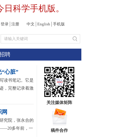
今日科学手机版。
登录
│
注册
中文
│
English
│
手机版
招聘
“心脏”
写读书笔记。它是
字迹，完整记录着激
关注媒体矩阵
织网
研究院，张永合的
——20多年前，一
稿件合作