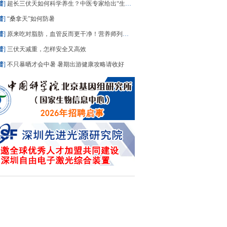
普
]
超长三伏天如何科学养生？中医专家给出“生活处方”
普
]
“桑拿天”如何防暑
普
]
原来吃对脂肪，血管反而更干净！营养师列出“好脂肪”清单，建议照着吃
普
]
三伏天减重，怎样安全又高效
普
]
不只暴晒才会中暑 暑期出游健康攻略请收好