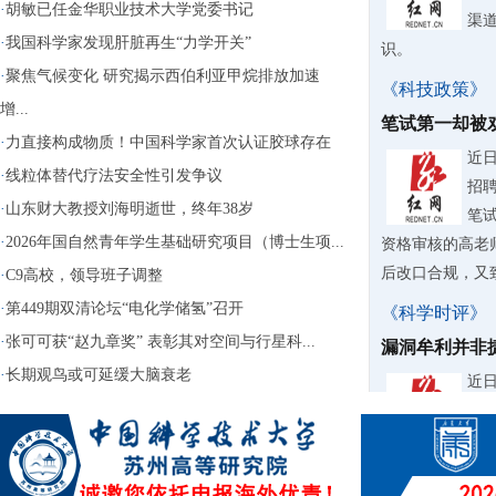
·
胡敏已任金华职业技术大学党委书记
渠
·
我国科学家发现肝脏再生“力学开关”
识。
·
聚焦气候变化 研究揭示西伯利亚甲烷排放加速
《科技政策》
增...
笔试第一却被
·
力直接构成物质！中国科学家首次认证胶球存在
近
·
线粒体替代疗法安全性引发争议
招
·
山东财大教授刘海明逝世，终年38岁
笔
·
2026年国自然青年学生基础研究项目（博士生项...
资格审核的高老
后改口合规，又致
·
C9高校，领导班子调整
·
第449期双清论坛“电化学储氢”召开
《科学时评》
·
张可可获“赵九章奖” 表彰其对空间与行星科...
漏洞牟利并非
·
长期观鸟或可延缓大脑衰老
近
台“
钱“
用还大肆转卖牟