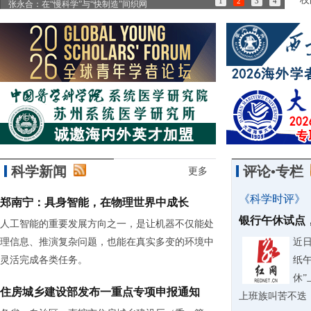
1
2
3
4
85岁诺奖得主：做学问简直是世界上最有趣的事情
科学新闻
评论•专栏
更多
《科学时评》
郑南宁：具身智能，在物理世界中成长
银行午休试点
人工智能的重要发展方向之一，是让机器不仅能处
理信息、推演复杂问题，也能在真实多变的环境中
近
灵活完成各类任务。
纸
休
住房城乡建设部发布一重点专项申报通知
上班族叫苦不迭