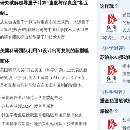
研究破解超导量子计算“速度与保真度”相互
这样玩？
制...
近
从安徽省量子计算芯片重点实验室获悉，本源量子
的
计算科技(合肥)有限公司与中国科学技术大学组成
人入
的研究团队提出新型量子门技术方案
13名考生，12
《科学时评》
美国科研团队利用AI设计出可复制的新型噬
苏泊尔AI擦
菌体
据
美国研究人员6日在美国《科学》杂志上发表的新
牌
研究说，他们利用人工智能（AI）设计出了全新、
的
具有完整功能并能够在实验室中复制的噬菌体。
《科学时评》
·
童晓晖任浙江师范大学党委副书记
重金劝退笔试
·
苏炜杰获颁2026年度考普斯奖
箱操作？
·
我国学者重建嫦娥五号着陆区月壤完整演化史
如
·
中国科学院新疆生地所策勒站团队：沙漠里播种...
普