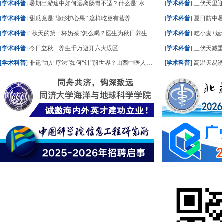
[
学术科普
]
暑期出游途中如何远离肠胃不适？什么是“水土不服”？一文了解
[
学术科普
]
三伏天里
[
学术科普
]
甜瓜竟是“隐形护心果” 这样吃更有营养
[
学术科普
]
夏日防中暑
[
学术科普
]
“秋天的第一杯奶茶”怎么喝？医生为秋日养生饮食划重点
[
学术科普
]
吃小麦+运
[
学术科普
]
今日立秋，养生千万避开六大误区
[
学术科普
]
三伏天减重
[
学术科普
]
非遗“九针疗法”如何“针”服世界？山西中医人这样答
[
学术科普
]
高温天易