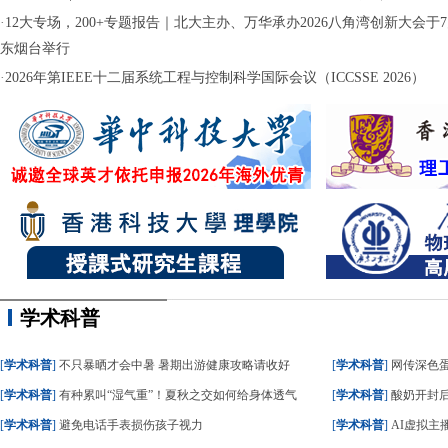
·
12大专场，200+专题报告｜北大主办、万华承办2026八角湾创新大会于7月
东烟台举行
·
2026年第IEEE十二届系统工程与控制科学国际会议（ICCSSE 2026）
学术科普
[
学术科普
]
不只暴晒才会中暑 暑期出游健康攻略请收好
[
学术科普
]
网传深色蛋糕
[
学术科普
]
有种累叫“湿气重”！夏秋之交如何给身体透气
[
学术科普
]
酸奶开封后
[
学术科普
]
避免电话手表损伤孩子视力
[
学术科普
]
AI虚拟主播