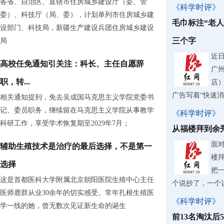
各省、自治区、直辖市住房城乡建设厅（委、管
《科学时评》
委）、科技厅（局、委），计划单列市住房城乡建
毛巾标注“老
设部门、科技局，新疆生产建设兵团住房城乡建设
三个字
局
近
高校任免通知引关注：科长、主任自愿辞
广
职，转...
店
广告写着“快速
相关通知提到，免去吴成国马克思主义学院党委书
记、委员职务，继续留在马克思主义学院从事教学
《科学时评》
科研工作，享受学术恢复期至2029年7月；
从福楼拜到余
面
辅助生殖技术是治疗的最后选择，不是第一
楼
选择
把
这是首都医科大学附属北京朝阳医院生殖中心主任
个说抄了，一个
医师鹿群从业30余年的切实感受。常年扎根生殖医
《科学时评》
学一线的她，曾无数次见证新生命的诞生
前13名淘汰后