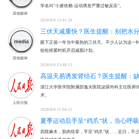
学名叫“小麦依赖-运动诱发严重过敏反应”。
其他媒体
2026/8/6 13:41:26
三伏天减重快？医生提醒：别把水
眼下正值一年当中最热的三伏天。不少人认为这一
纷纷抓紧时机开启减脂计划。
其他媒体
2026/8/6 13:40:13
高温天易诱发肾结石？医生提醒：
浙江大学医学院附属邵逸夫医院泌尿外科主任医师
术。
人民日报
2026/8/6 11:04:25
夏季运动后手呈“鸡爪”状，当心呼
四肢麻木，肌肉痉挛，手呈“鸡爪”状……近日，不