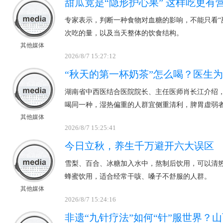
甜瓜竟是“隐形护心果” 这样吃更有
专家表示，判断一种食物对血糖的影响，不能只看“
次吃的量，以及当天整体的饮食结构。
其他媒体
2026/8/7 15:27:12
“秋天的第一杯奶茶”怎么喝？医生
湖南省中西医结合医院院长、主任医师肖长江介绍
喝同一种，湿热偏重的人群宜侧重清利，脾胃虚弱
其他媒体
2026/8/7 15:25:41
今日立秋，养生千万避开六大误区
雪梨、百合、冰糖加入水中，熬制后饮用，可以清
蜂蜜饮用，适合经常干咳、嗓子不舒服的人群。
其他媒体
2026/8/7 15:24:16
非遗“九针疗法”如何“针”服世界？