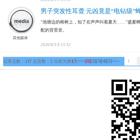
男子突发性耳聋 元凶竟是“电钻级”
“池塘边的榕树上，知了在声声叫着夏天……”盛夏
配的背景音。
其他媒体
2026/8/5 9:13:32
<<
<
[1]
[2]
[3]
[4]
[5]
>
>>
记录总数：
137
总页数：
5
当前为第
1
页