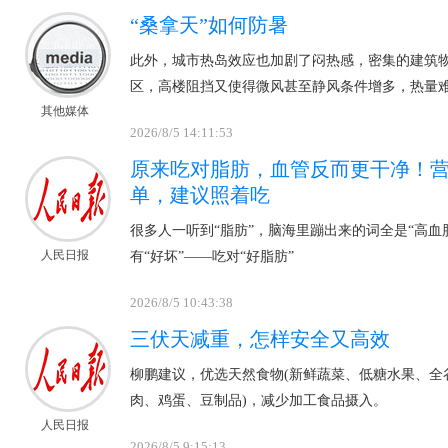
“桑拿天”如何防暑
此外，城市热岛效应也加剧了闷热感，密集的建筑
区，高楼阻挡又使得微风甚至静风条件增多，热量
其他媒体
2026/8/5 14:11:53
原来吃对脂肪，血管反而更干净！营
单，建议照着吃
很多人一听到“脂肪”，脑海里蹦出来的词全是“高血
人民日报
有“好坏”——吃对“好脂肪”
2026/8/5 10:43:38
三伏天减重，怎样安全又高效
柳鹏建议，优选天然食物(新鲜蔬菜、低糖水果、全
肉、鸡蛋、豆制品)，减少加工食品摄入。
人民日报
2026/8/5 9:15:13